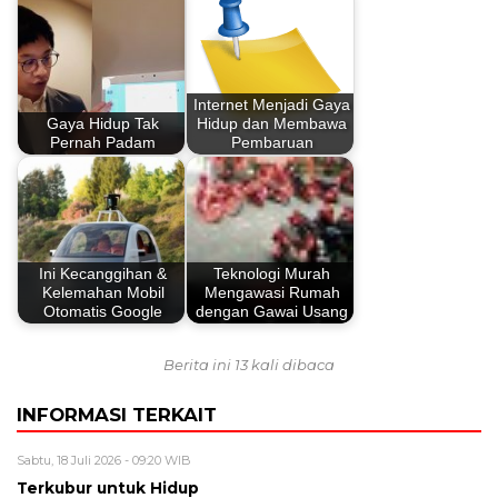
Internet Menjadi Gaya
Gaya Hidup Tak
Hidup dan Membawa
Pernah Padam
Pembaruan
Ini Kecanggihan &
Teknologi Murah
Kelemahan Mobil
Mengawasi Rumah
Otomatis Google
dengan Gawai Usang
Berita ini 13 kali dibaca
INFORMASI TERKAIT
Sabtu, 18 Juli 2026 - 09:20 WIB
Terkubur untuk Hidup