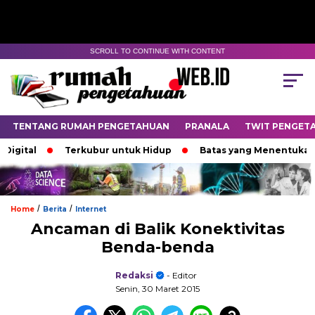
SCROLL TO CONTINUE WITH CONTENT
TENTANG RUMAH PENGETAHUAN
PRANALA
TWIT PENGET
ital
Terkubur untuk Hidup
Batas yang Menentukan Nas
/
/
Home
Berita
Internet
Ancaman di Balik Konektivitas
Benda-benda
Redaksi
- Editor
Senin, 30 Maret 2015