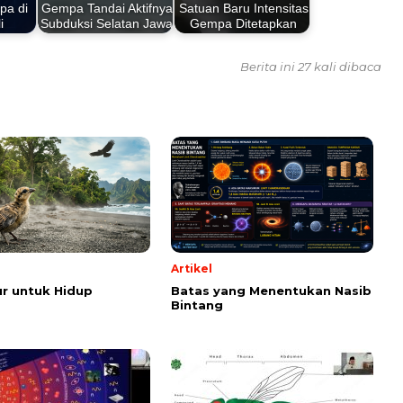
pa di
Gempa Tandai Aktifnya
Satuan Baru Intensitas
i
Subduksi Selatan Jawa
Gempa Ditetapkan
Berita ini 27 kali dibaca
Artikel
r untuk Hidup
Batas yang Menentukan Nasib
Bintang