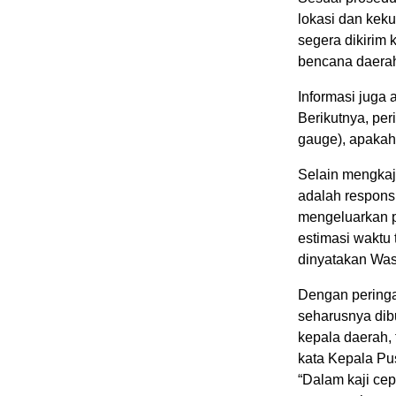
lokasi dan kek
segera dikirim
bencana daerah,
Informasi juga 
Berikutnya, peri
gauge), apakah 
Selain mengkaji
adalah respons
mengeluarkan p
estimasi waktu
dinyatakan Wa
Dengan peringat
seharusnya dib
kepala daerah,
kata Kepala Pu
“Dalam kaji ce