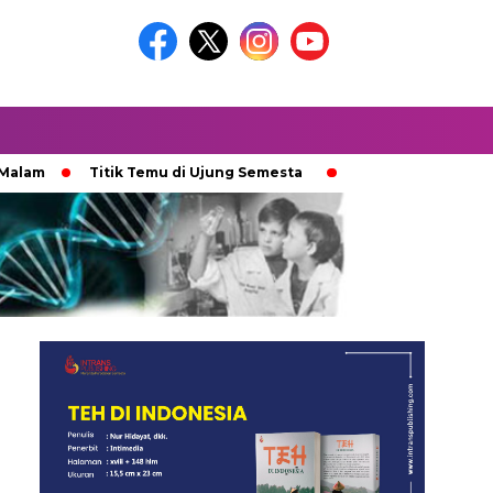
Titik Temu di Ujung Semesta
Ketika Ijazah Analog Diperd