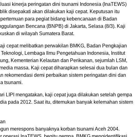
uasi kinerja peringatan dini tsunami Indonesia (InaTEWS)
lik disepakati akan dilakukan kaji cepat. Keputusan itu
h pertemuan para pegiat bidang kebencanaan di Badan
ggulangan Bencana (BNPB) di Jakarta, Selasa (8/3). Kaji
kuskan di wilayah Sumatera Barat.
aji cepat melibatkan perwakilan BMKG, Badan Pengkajian
Teknologi, Lembaga Ilmu Pengetahuan Indonesia, Institut
ung, Kementerian Kelautan dan Perikanan, sejumlah LSM,
 media massa. Kaji cepat diharapkan selesai dua bulan dan
n rekomendasi demi perbaikan sistem peringatan dini dan
a tsunami.
dari LIPI mengatakan, kaji cepat juga dilakukan setelah gempa
dia pada 2012. Saat itu, ditemukan banyak kelemahan sistem
tan
gun merespons banyaknya korban tsunami Aceh 2004.
r operasi InaTEWS, begitu gempa, BMKG mengidentifikasi