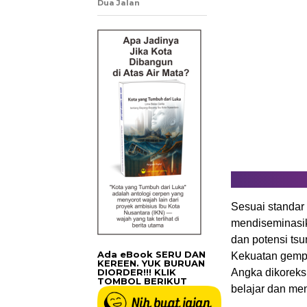
Dua Jalan
Sesuai standar 
mendiseminasik
dan potensi tsu
Ada eBook SERU DAN
Kekuatan gempa 
KEREEN. YUK BURUAN
DIORDER!!! KLIK
Angka dikoreksi
TOMBOL BERIKUT
belajar dan men