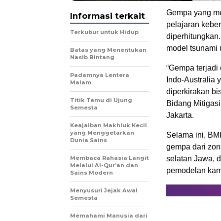
Gempa yang me
Informasi terkait
pelajaran keb
Terkubur untuk Hidup
diperhitungkan.
model tsunami u
Batas yang Menentukan
Nasib Bintang
“Gempa terjadi 
Padamnya Lentera
Indo-Australia 
Malam
diperkirakan b
Titik Temu di Ujung
Bidang Mitigas
Semesta
Jakarta.
Keajaiban Makhluk Kecil
yang Menggetarkan
Selama ini, BM
Dunia Sains
gempa dari zon
Membaca Rahasia Langit
selatan Jawa, d
Melalui Al-Qur’an dan
pemodelan kami
Sains Modern
Menyusuri Jejak Awal
Semesta
Memahami Manusia dari