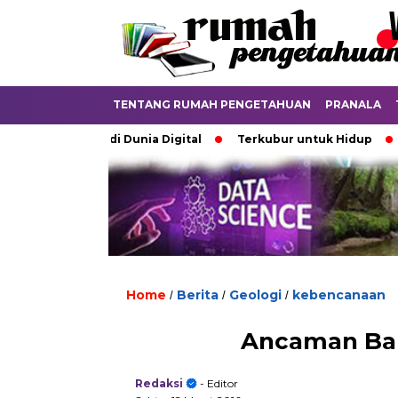
TENTANG RUMAH PENGETAHUAN
PRANALA
ebatkan di Dunia Digital
Terkubur untuk Hidup
Batas 
Home
Berita
Geologi
kebencanaan
/
/
/
Ancaman Bar
Redaksi
- Editor