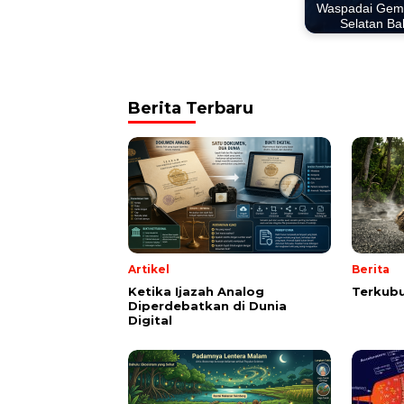
Waspadai Gem
Selatan Bal
Berita Terbaru
Artikel
Berita
Ketika Ijazah Analog
Terkubu
Diperdebatkan di Dunia
Digital