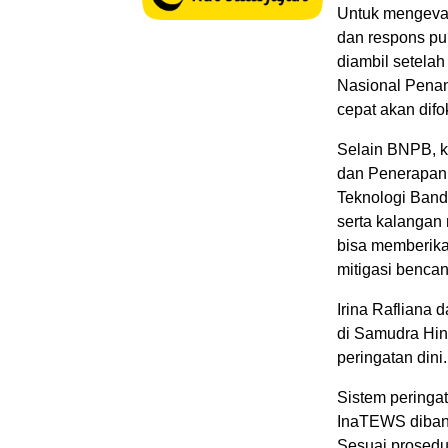
Untuk mengeval
dan respons pub
diambil setela
Nasional Penan
cepat akan difo
Selain BNPB, k
dan Penerapan 
Teknologi Band
serta kalangan
bisa memberika
mitigasi bencan
Irina Rafliana 
di Samudra Hin
peringatan dini.
Sistem peringa
InaTEWS diban
Sesuai prosedu