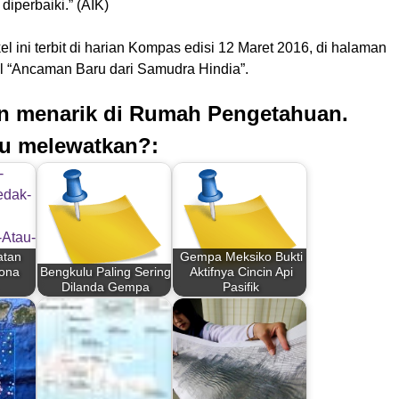
diperbaiki.” (AIK)
kel ini terbit di harian Kompas edisi 12 Maret 2016, di halaman
l “Ancaman Baru dari Samudra Hindia”.
an menarik di Rumah Pengetahuan.
u melewatkan?:
atan
Gempa Meksiko Bukti
Zona
Bengkulu Paling Sering
Aktifnya Cincin Api
Dilanda Gempa
Pasifik