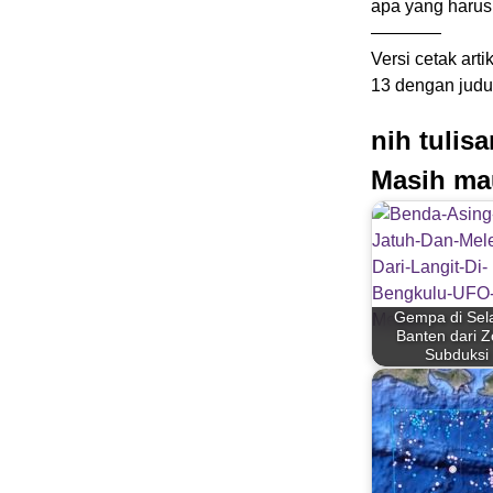
apa yang harus 
————
Versi cetak arti
13 dengan judu
nih tulis
Masih ma
Gempa di Sel
Banten dari 
Subduksi