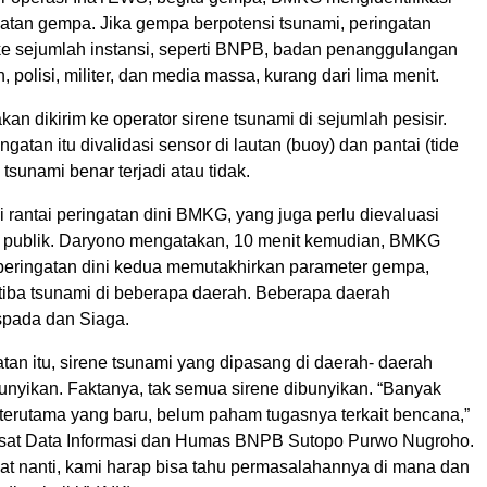
uatan gempa. Jika gempa berpotensi tsunami, peringatan
 ke sejumlah instansi, seperti BNPB, badan penanggulangan
 polisi, militer, dan media massa, kurang dari lima menit.
akan dikirim ke operator sirene tsunami di sejumlah pesisir.
ngatan itu divalidasi sensor di lautan (buoy) dan pantai (tide
tsunami benar terjadi atau tidak.
 rantai peringatan dini BMKG, yang juga perlu dievaluasi
 publik. Daryono mengatakan, 10 menit kemudian, BMKG
eringatan dini kedua memutakhirkan parameter gempa,
 tiba tsunami di beberapa daerah. Beberapa daerah
spada dan Siaga.
an itu, sirene tsunami yang dipasang di daerah- daerah
unyikan. Faktanya, tak semua sirene dibunyikan. “Banyak
 terutama yang baru, belum paham tugasnya terkait bencana,”
sat Data Informasi dan Humas BNPB Sutopo Purwo Nugroho.
pat nanti, kami harap bisa tahu permasalahannya di mana dan