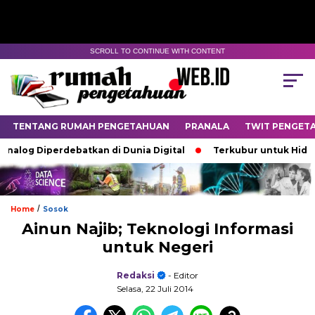
SCROLL TO CONTINUE WITH CONTENT
TENTANG RUMAH PENGETAHUAN
PRANALA
TWIT PENGET
g Diperdebatkan di Dunia Digital
Terkubur untuk Hidup
/
Home
Sosok
Ainun Najib; Teknologi Informasi
untuk Negeri
Redaksi
- Editor
Selasa, 22 Juli 2014