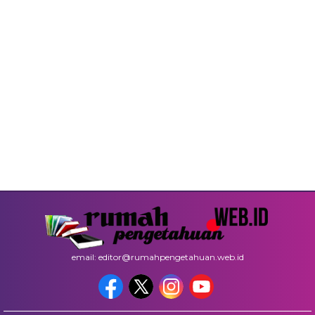
email: editor@rumahpengetahuan.web.id