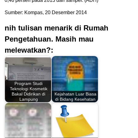
0,46 persen pada 2013 dari sampel. (ADH)
Sumber: Kompas, 20 Desember 2014
nih tulisan menarik di Rumah
Pengetahuan. Masih mau
melewatkan?:
Program Studi
Teknologi Kosmetik
Bakal Didirikan di
Kejahatan Luar Biasa
Lampung
di Bidang Kesehatan