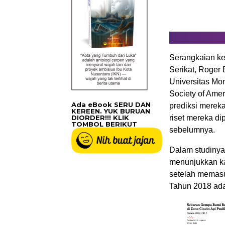
Serangkaian ke
Serikat, Roger
Universitas Mo
Society of Ame
Ada eBook SERU DAN
prediksi merek
KEREEN. YUK BURUAN
DIORDER!!! KLIK
riset mereka di
TOMBOL BERIKUT
sebelumnya.
Dalam studinya,
menunjukkan ka
setelah memasuki
Tahun 2018 adal