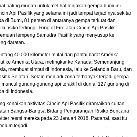
pat paling mudah untuk melihat lonjakan gempa bumi ini
cin Api Pasifik yang selama ini jadi tempat terjadinya sekitar
a di Bumi, 81 persen di antaranya gempa terkuat dan
i risiko tertinggi. Ring of Fire atau Cincin Api Pasifik
temuan lempeng Samudra Pasifik yang menyusup ke
ng daratan.
ntang 40.000 kilometer mulai dari pantai barat Amerika
njut ke Amerika Utara, melingkar ke Kanada, Semenanjung
ia, membuat simpul di Indonesia, lalu ke Selandia Baru, dan
sifik Selatan. Selain menjadi zona terbanyak terjadi gempa
ini muncul gunung-gunung api teraktif di dunia, 127 gunung di
a di Indonesia.
ng kenaikan aktivitas Cincin Api Pasifik diramaikan cuitan
katan Bangsa-Bangsa Bidang Pengurangan Risiko Bencana
tter resmi mereka pada 23 Januari 2018. Padahal, saat itu
elum terjadi.