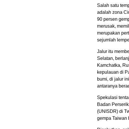
Salah satu tem
adalah zona Cin
90 persen gemp
merusak, memilik
merupakan per
sejumlah lempe
Jalur itu membe
Selatan, berla
Kamchatka, Rus
kepulauan di Pa
bumi, di jalur 
antaranya berad
Spekulasi tenta
Badan Perseri
(UNISDR) di Twi
gempa Taiwan b