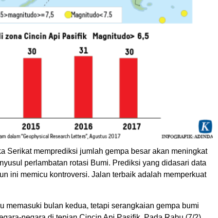
a Serikat memprediksi jumlah gempa besar akan meningkat
yusul perlambatan rotasi Bumi. Prediksi yang didasari data
ahun ini memicu kontroversi. Jalan terbaik adalah memperkuat
u memasuki bulan kedua, tetapi serangkaian gempa bumi
gara-negara di tepian Cincin Api Pasifik. Pada Rabu (7/2),