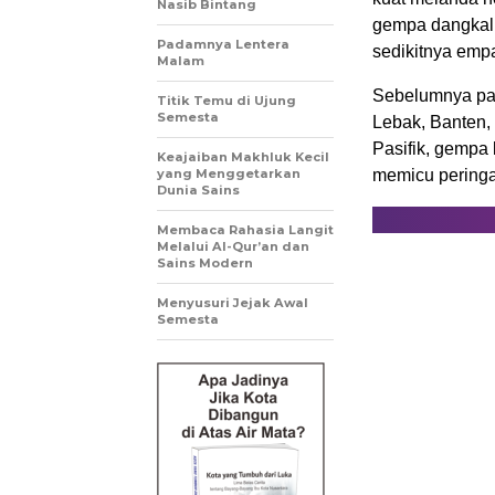
Nasib Bintang
gempa dangkal
Padamnya Lentera
sedikitnya empa
Malam
Sebelumnya pa
Titik Temu di Ujung
Semesta
Lebak, Banten,
Pasifik, gempa 
Keajaiban Makhluk Kecil
yang Menggetarkan
memicu peringa
Dunia Sains
Membaca Rahasia Langit
Melalui Al-Qur’an dan
Sains Modern
Menyusuri Jejak Awal
Semesta