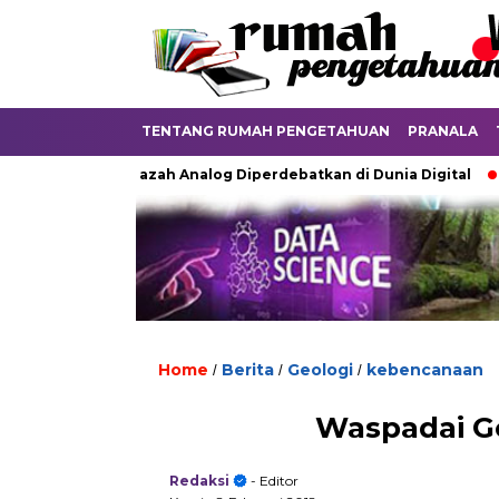
TENTANG RUMAH PENGETAHUAN
PRANALA
Ketika Ijazah Analog Diperdebatkan di Dunia Digital
Terk
Home
Berita
Geologi
kebencanaan
/
/
/
Waspadai Gel
Redaksi
- Editor