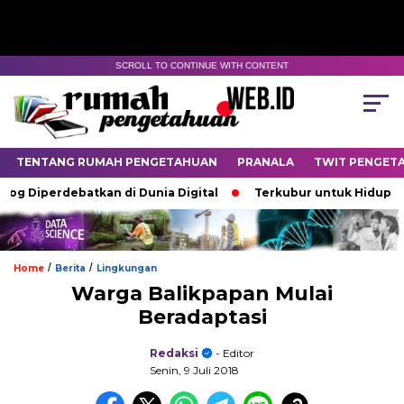
SCROLL TO CONTINUE WITH CONTENT
TENTANG RUMAH PENGETAHUAN
PRANALA
TWIT PENGET
iperdebatkan di Dunia Digital
Terkubur untuk Hidup
Ba
/
/
Home
Berita
Lingkungan
Warga Balikpapan Mulai
Beradaptasi
Redaksi
- Editor
Senin, 9 Juli 2018