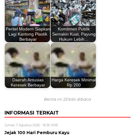
Peritel Modern Siapkan
Komitmen Publik
Lagi Kantong Plastik
Semakin Kuat, Payung
Berbayar
Hukum Lebih…
Daerah Antusias
Harga Keresek Minimal
Keresek Berbayar
Rp 200
Berita ini 23 kali dibaca
INFORMASI TERKAIT
Jumat, 7 Agustus 2026 - 16:30 WIB
Jejak 100 Hari Pemburu Kayu