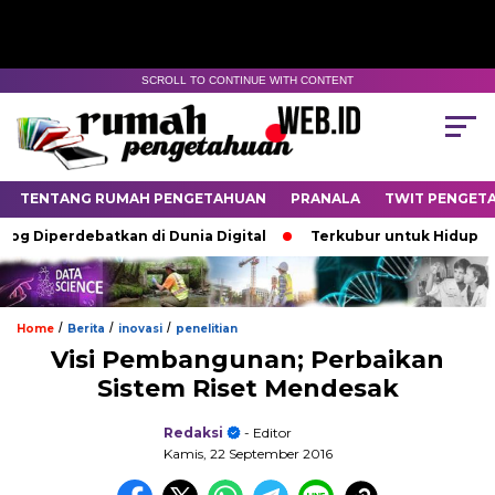
SCROLL TO CONTINUE WITH CONTENT
TENTANG RUMAH PENGETAHUAN
PRANALA
TWIT PENGET
Diperdebatkan di Dunia Digital
Terkubur untuk Hidup
B
/
/
/
Home
Berita
inovasi
penelitian
Visi Pembangunan; Perbaikan
Sistem Riset Mendesak
Redaksi
- Editor
Kamis, 22 September 2016