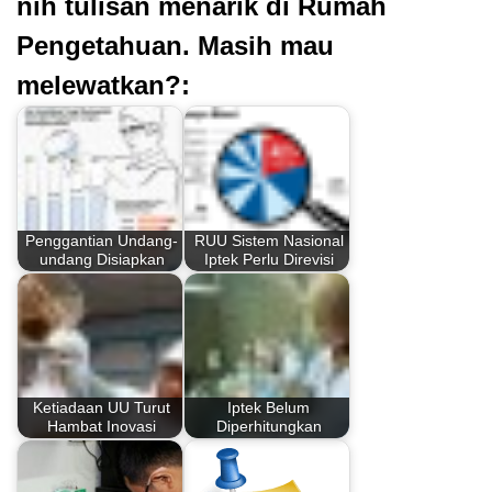
nih tulisan menarik di Rumah
Pengetahuan. Masih mau
melewatkan?:
Penggantian Undang-
RUU Sistem Nasional
undang Disiapkan
Iptek Perlu Direvisi
Ketiadaan UU Turut
Iptek Belum
Hambat Inovasi
Diperhitungkan