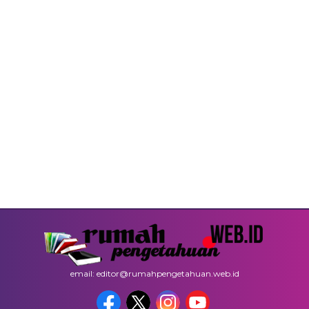
email: editor@rumahpengetahuan.web.id