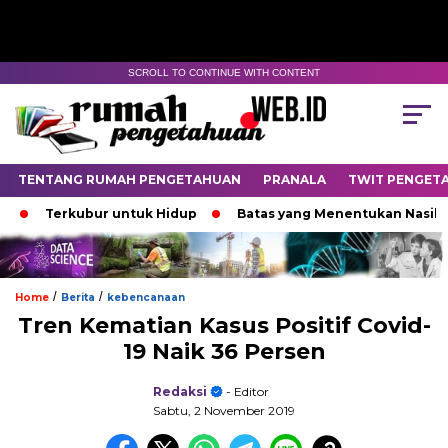
SCROLL TO CONTINUE WITH CONTENT
TENTANG RUMAH PENGETAHUAN
PRANALA
TWIT PENGET
Terkubur untuk Hidup
Batas yang Menentukan Nasib Binta
/
/
Home
Berita
kebencanaan
Tren Kematian Kasus Positif Covid-
19 Naik 36 Persen
Redaksi
- Editor
Sabtu, 2 November 2019