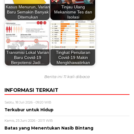
Kasus Menurun, Varian
Tinjau Ulang
Baru Semakin Banyak
Mekanisme Tes dan
Ditemukan
Isolasi
Transmisi Lokal Varian
Tingkat Penularan
Baru Covid-19
Covid-19 Makin
Berpotensi Jadi…
Mengkhawatirkan
Berita ini 11 kali dibaca
INFORMASI TERKAIT
Sabtu, 18 Juli 2026 - 09:20 WIB
Terkubur untuk Hidup
Kamis, 25 Juni 2026 - 20:11 WIB
Batas yang Menentukan Nasib Bintang