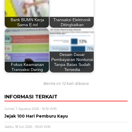
Bank BUMN Kerja
Transaksi Elektronik
Sama E-tol
Ditingkatkan
Desain Dasar
Pembayaran Nontunai
Fokus Keamanan
Tanpa Batas Sudah
Transaksi Daring
Tersedia
Berita ini 12 kali dibaca
INFORMASI TERKAIT
Jumat, 7 Agustus 2026 - 16:30 WIB
Jejak 100 Hari Pemburu Kayu
Sabtu, 18 Juli 2026 - 09:20 WIB