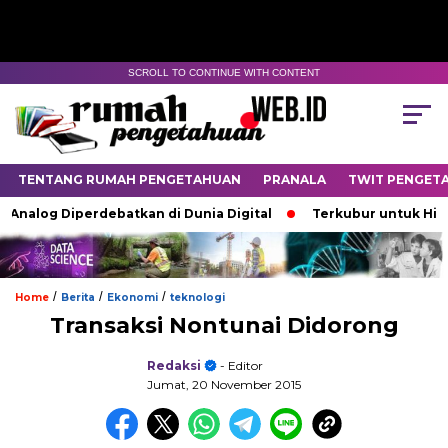
SCROLL TO CONTINUE WITH CONTENT
TENTANG RUMAH PENGETAHUAN
PRANALA
TWIT PENGET
nalog Diperdebatkan di Dunia Digital
Terkubur untuk Hidup
/
/
/
Home
Berita
Ekonomi
teknologi
Transaksi Nontunai Didorong
Redaksi
- Editor
Jumat, 20 November 2015