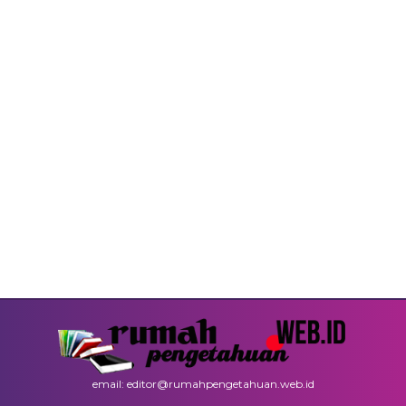
email: editor@rumahpengetahuan.web.id