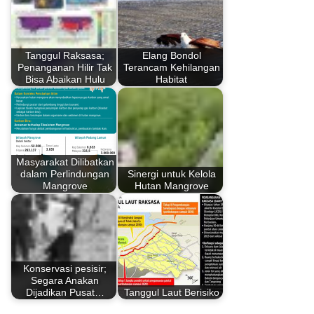
Tanggul Raksasa;
Elang Bondol
Penanganan Hilir Tak
Terancam Kehilangan
Bisa Abaikan Hulu
Habitat
Masyarakat Dilibatkan
dalam Perlindungan
Sinergi untuk Kelola
Mangrove
Hutan Mangrove
Konservasi pesisir;
Segara Anakan
Dijadikan Pusat…
Tanggul Laut Berisiko