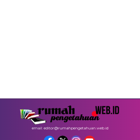
email: editor@rumahpengetahuan.web.id