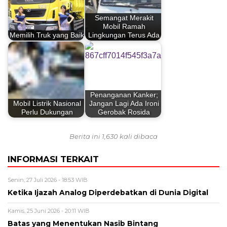
Semangat Merakit
Mobil Ramah
Memilih Truk yang Baik
Lingkungan Terus Ada
Penanganan Kanker;
Mobil Listrik Nasional
Jangan Lagi Ada Ironi
Perlu Dukungan
Gerobak Rosida
Berita ini 1,630 kali dibaca
INFORMASI TERKAIT
Senin, 27 Juli 2026 - 18:53 WIB
Ketika Ijazah Analog Diperdebatkan di Dunia Digital
Kamis, 25 Juni 2026 - 20:11 WIB
Batas yang Menentukan Nasib Bintang