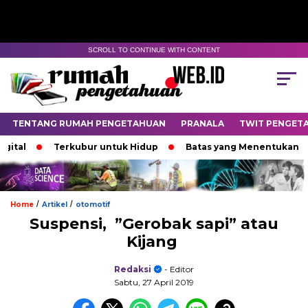
SCROLL TO CONTINUE WITH CONTENT
TENTANG RUMAH PENGETAHUAN
PRANALA
TWIT PENGET
Terkubur untuk Hidup
Batas yang Menentukan Nasib Bi
/
/
Home
Artikel
otomotif
Suspensi, ”Gerobak sapi” atau
Kijang
Redaksi
- Editor
Sabtu, 27 April 2019