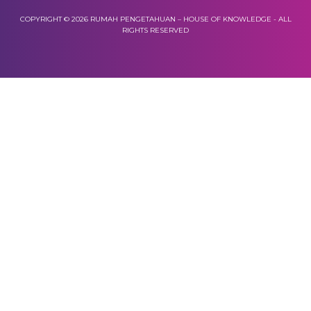
COPYRIGHT © 2026 RUMAH PENGETAHUAN – HOUSE OF KNOWLEDGE - ALL
RIGHTS RESERVED