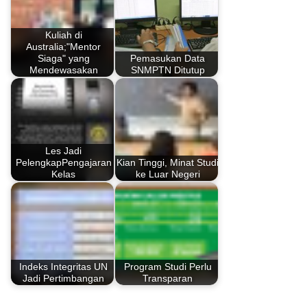
Kuliah di
Australia;"Mentor
Siaga" yang
Pemasukan Data
Mendewasakan
SNMPTN Ditutup
Les Jadi
PelengkapPengajaran
Kian Tinggi, Minat Studi
Kelas
ke Luar Negeri
Indeks Integritas UN
Program Studi Perlu
Jadi Pertimbangan
Transparan