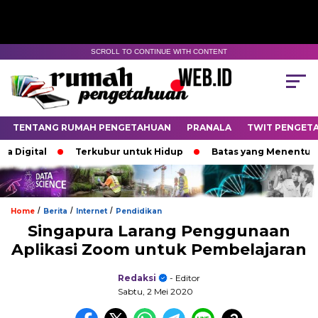
SCROLL TO CONTINUE WITH CONTENT
TENTANG RUMAH PENGETAHUAN
PRANALA
TWIT PENGET
tal
Terkubur untuk Hidup
Batas yang Menentukan Nasi
/
/
/
Home
Berita
Internet
Pendidikan
Singapura Larang Penggunaan
Aplikasi Zoom untuk Pembelajaran
Redaksi
- Editor
Sabtu, 2 Mei 2020