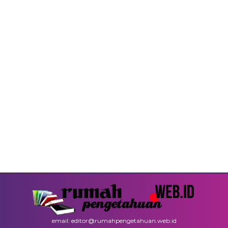
email: editor@rumahpengetahuan.web.id