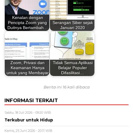
Kenalan dengan
Pencipta Zoom yang
Serangan Siber sejak
Duitnya Bertambah…
Januari 2020
Zoom, Privasi dan
Tidak Semua Aplikasi
Keamanan Hanya
Belajar Populer
untuk yang Membayar
Difasilitasi…
Berita ini 16 kali dibaca
INFORMASI TERKAIT
Sabtu, 18 Juli 2026 - 09:20 WIB
Terkubur untuk Hidup
Kamis, 25 Juni 2026 - 20:11 WIB