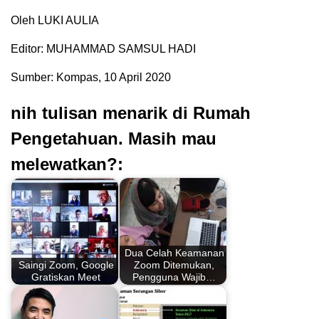
Oleh LUKI AULIA
Editor: MUHAMMAD SAMSUL HADI
Sumber: Kompas, 10 April 2020
nih tulisan menarik di Rumah
Pengetahuan. Masih mau
melewatkan?:
Dua Celah Keamanan
Saingi Zoom, Google
Zoom Ditemukan,
Gratiskan Meet
Pengguna Wajib…