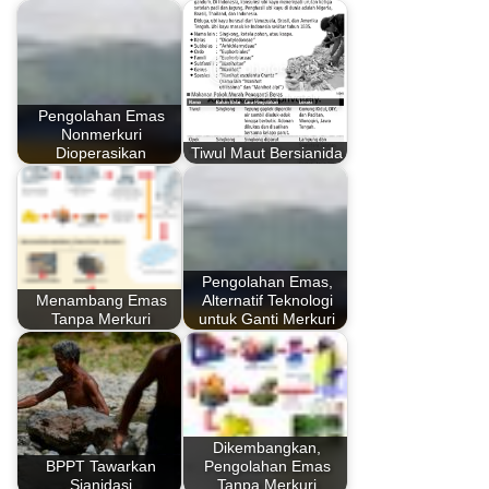
Pengolahan Emas
Nonmerkuri
Dioperasikan
Tiwul Maut Bersianida
Pengolahan Emas,
Menambang Emas
Alternatif Teknologi
Tanpa Merkuri
untuk Ganti Merkuri
Dikembangkan,
BPPT Tawarkan
Pengolahan Emas
Sianidasi
Tanpa Merkuri