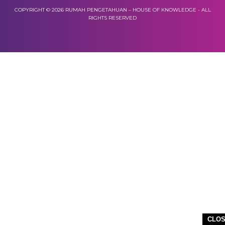
COPYRIGHT © 2026 RUMAH PENGETAHUAN – HOUSE OF KNOWLEDGE - ALL
RIGHTS RESERVED
CLO