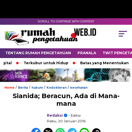
SCROLL TO CONTINUE WITH CONTENT
TENTANG RUMAH PENGETAHUAN
PRANALA
TWIT PENGET
l
Terkubur untuk Hidup
Batas yang Menentukan Nasib 
/
/
/
/
Home
Berita
hukum
Kedokteran
kesehatan
Sianida; Beracun, Ada di Mana-
mana
Redaksi
- Editor
Rabu, 20 Januari 2016