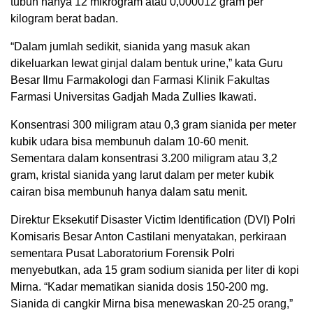
tubuh hanya 12 mikrogram atau 0,000012 gram per
kilogram berat badan.
“Dalam jumlah sedikit, sianida yang masuk akan
dikeluarkan lewat ginjal dalam bentuk urine,” kata Guru
Besar Ilmu Farmakologi dan Farmasi Klinik Fakultas
Farmasi Universitas Gadjah Mada Zullies Ikawati.
Konsentrasi 300 miligram atau 0,3 gram sianida per meter
kubik udara bisa membunuh dalam 10-60 menit.
Sementara dalam konsentrasi 3.200 miligram atau 3,2
gram, kristal sianida yang larut dalam per meter kubik
cairan bisa membunuh hanya dalam satu menit.
Direktur Eksekutif Disaster Victim Identification (DVI) Polri
Komisaris Besar Anton Castilani menyatakan, perkiraan
sementara Pusat Laboratorium Forensik Polri
menyebutkan, ada 15 gram sodium sianida per liter di kopi
Mirna. “Kadar mematikan sianida dosis 150-200 mg.
Sianida di cangkir Mirna bisa menewaskan 20-25 orang,”