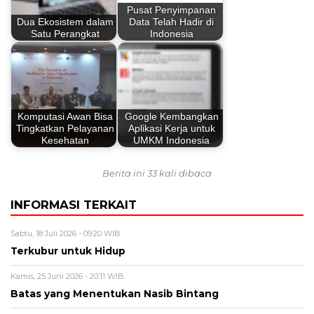
Pusat Penyimpanan
Dua Ekosistem dalam
Data Telah Hadir di
Satu Perangkat
Indonesia
Komputasi Awan Bisa
Google Kembangkan
Tingkatkan Pelayanan
Aplikasi Kerja untuk
Kesehatan
UMKM Indonesia
Berita ini 33 kali dibaca
INFORMASI TERKAIT
Sabtu, 18 Juli 2026 - 09:20 WIB
Terkubur untuk Hidup
Kamis, 25 Juni 2026 - 20:11 WIB
Batas yang Menentukan Nasib Bintang