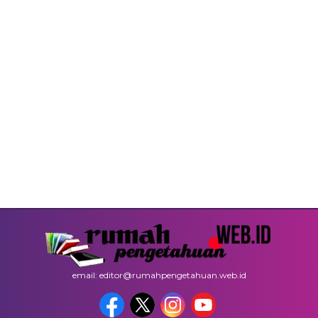
email: editor@rumahpengetahuan.web.id