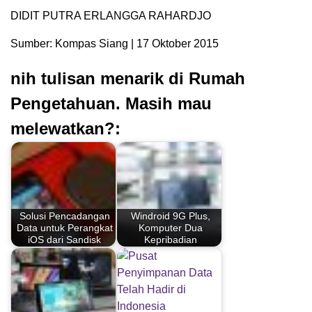
DIDIT PUTRA ERLANGGA RAHARDJO
Sumber: Kompas Siang | 17 Oktober 2015
nih tulisan menarik di Rumah
Pengetahuan. Masih mau
melewatkan?:
Solusi Pencadangan
Windroid 9G Plus,
Data untuk Perangkat
Komputer Dua
iOS dari Sandisk
Kepribadian