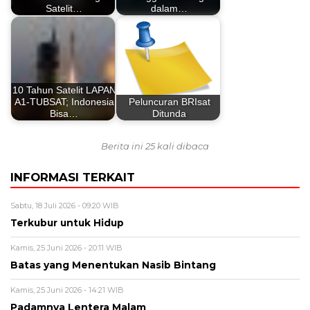
Satelit…
dalam…
10 Tahun Satelit LAPAN
A1-TUBSAT; Indonesia
Peluncuran BRIsat
Bisa…
Ditunda
Berita ini 25 kali dibaca
INFORMASI TERKAIT
Sabtu, 18 Juli 2026 - 09:20 WIB
Terkubur untuk Hidup
Kamis, 25 Juni 2026 - 20:11 WIB
Batas yang Menentukan Nasib Bintang
Kamis, 25 Juni 2026 - 14:21 WIB
Padamnya Lentera Malam