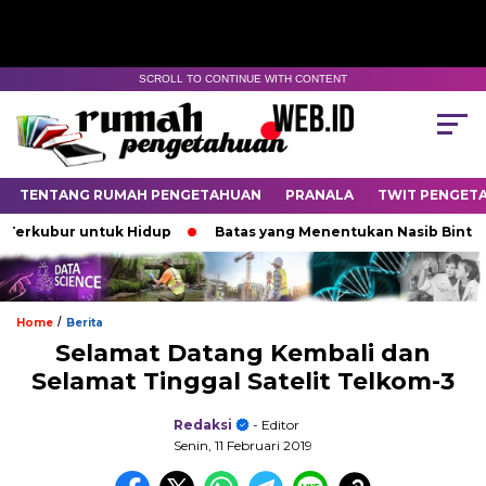
SCROLL TO CONTINUE WITH CONTENT
TENTANG RUMAH PENGETAHUAN
PRANALA
TWIT PENGET
bur untuk Hidup
Batas yang Menentukan Nasib Bintang
/
Home
Berita
Selamat Datang Kembali dan
Selamat Tinggal Satelit Telkom-3
Redaksi
- Editor
Senin, 11 Februari 2019