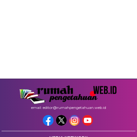
email: editor@rumahpengetahuan.web.id