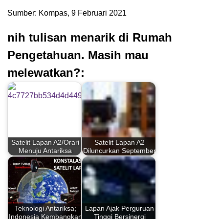
Sumber: Kompas, 9 Februari 2021
nih tulisan menarik di Rumah
Pengetahuan. Masih mau
melewatkan?:
Satelit Lapan A2/Orari
Satelit Lapan A2
Menuju Antariksa
Diluncurkan September
Teknologi Antariksa;
Lapan Ajak Perguruan
Indonesia Kembangkan
Tinggi Bersinergi