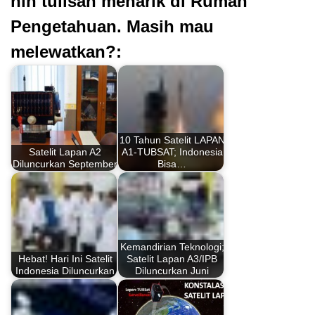
nih tulisan menarik di Rumah
Pengetahuan. Masih mau
melewatkan?:
10 Tahun Satelit LAPAN
Satelit Lapan A2
A1-TUBSAT; Indonesia
Diluncurkan September
Bisa…
Kemandirian Teknologi;
Hebat! Hari Ini Satelit
Satelit Lapan A3/IPB
Indonesia Diluncurkan
Diluncurkan Juni