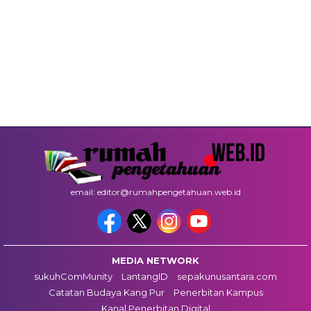
email: editor@rumahpengetahuan.web.id
MEDIA NETWORK
sukuhComMunity
LantangID
sepakunusantara.com
Catatan Budaya Kang Pur
Penerbitan Kampus
Kanal Penerbitan Digital