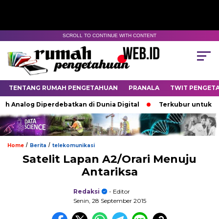
SCROLL TO CONTINUE WITH CONTENT
TENTANG RUMAH PENGETAHUAN
PRANALA
TWIT PENGET
 Analog Diperdebatkan di Dunia Digital
Terkubur untuk Hidu
/
/
Home
Berita
telekomunikasi
Satelit Lapan A2/Orari Menuju
Antariksa
Redaksi
- Editor
Senin, 28 September 2015