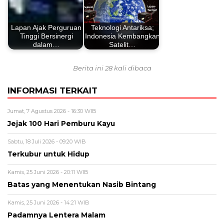
Lapan Ajak Perguruan
Teknologi Antariksa;
Tinggi Bersinergi
Indonesia Kembangkan
dalam…
Satelit…
Berita ini 28 kali dibaca
INFORMASI TERKAIT
Jumat, 7 Agustus 2026 - 16:30 WIB
Jejak 100 Hari Pemburu Kayu
Sabtu, 18 Juli 2026 - 09:20 WIB
Terkubur untuk Hidup
Kamis, 25 Juni 2026 - 20:11 WIB
Batas yang Menentukan Nasib Bintang
Kamis, 25 Juni 2026 - 14:21 WIB
Padamnya Lentera Malam