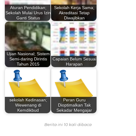
Aturan Pendidikan;
Sekolah Kerja Sama;
Sekolah Mulai Urus Izin
Akreditasi Tetap
Ganti Status
Diwajibkan
Ujian Nasional; Sistem
Semi-daring Dirintis
Capaian Belum Sesuai
Tahun 2015
Harapan
sekolah Kedinasan;
Peran Guru
Wewenang di
Dioptimalkan Tak
Kemdikbud
Sekadar Mengajar
Berita ini 10 kali dibaca