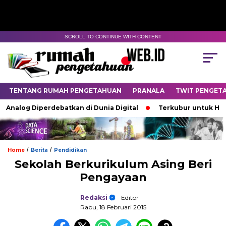
SCROLL TO CONTINUE WITH CONTENT
TENTANG RUMAH PENGETAHUAN
PRANALA
TWIT PENGET
nalog Diperdebatkan di Dunia Digital
Terkubur untuk Hidup
/
/
Home
Berita
Pendidikan
Sekolah Berkurikulum Asing Beri
Pengayaan
Redaksi
- Editor
Rabu, 18 Februari 2015