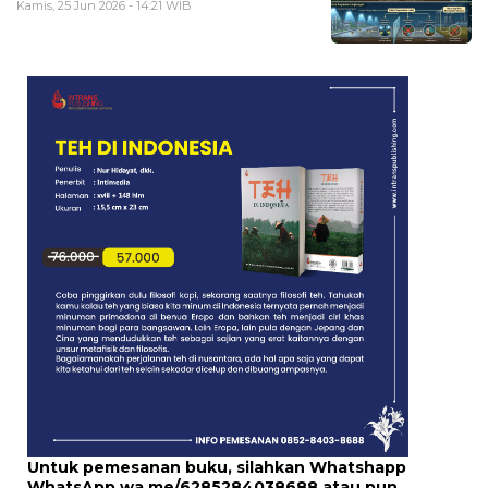
Kamis, 25 Jun 2026 - 14:21 WIB
Untuk pemesanan buku, silahkan Whatshapp
WhatsApp
wa.me/6285284038688
atau pun