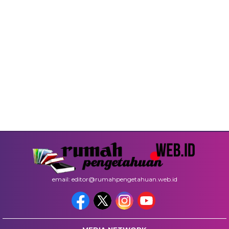
email: editor@rumahpengetahuan.web.id