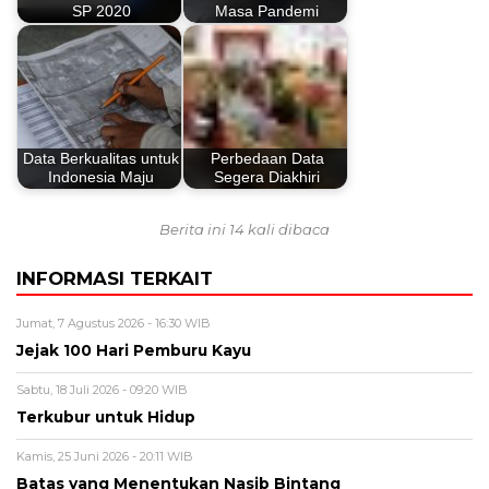
SP 2020
Masa Pandemi
Data Berkualitas untuk
Perbedaan Data
Indonesia Maju
Segera Diakhiri
Berita ini 14 kali dibaca
INFORMASI TERKAIT
Jumat, 7 Agustus 2026 - 16:30 WIB
Jejak 100 Hari Pemburu Kayu
Sabtu, 18 Juli 2026 - 09:20 WIB
Terkubur untuk Hidup
Kamis, 25 Juni 2026 - 20:11 WIB
Batas yang Menentukan Nasib Bintang