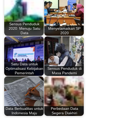
Sensus Penduduk
2020: Menuju Satu
Menyelamatkan SP
Data
2020
Satu Data untuk
Optimalisasi Kebijakan
Sensus Penduduk di
Pemerintah
Masa Pandemi
Data Berkualitas untuk
Perbedaan Data
Indonesia Maju
Segera Diakhiri