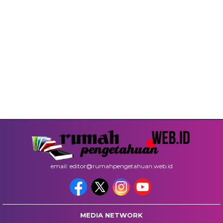
email: editor@rumahpengetahuan.web.id
MEDIA NETWORK