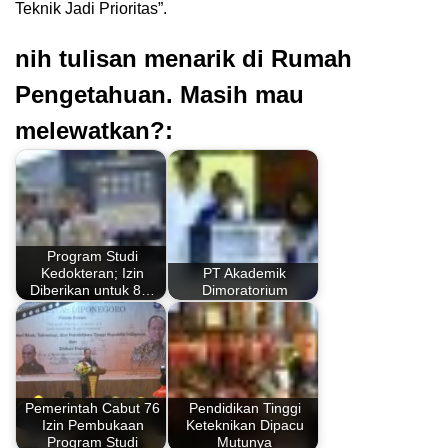
Teknik Jadi Prioritas”.
nih tulisan menarik di Rumah
Pengetahuan. Masih mau
melewatkan?:
Program Studi
Kedokteran; Izin
PT Akademik
Diberikan untuk 8…
Dimoratorium
Pemerintah Cabut 76
Pendidikan Tinggi
Izin Pembukaan
Keteknikan Dipacu
Program Studi
Mutunya