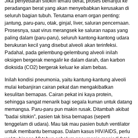
Jika penyebaran sitokin terlalu berat, proses berlanjut ke
peradangan berat yang akan menyebabkan kerusakan di
seluruh bagian tubuh. Terutama enam organ penting:
jantung, paru-paru, otak, ginjal, liver, saluran pencernaan.
Prosesnya, saat virus merangsek ke saluran napas yang
paling dalam (paru-paru), seluruh kantong-kantong udara
berukuran kecil yang disebut alveoli akan terinfeksi.
Padahal, pada gelembung-gelembung alveoli inilah
oksigen bergerak mengalir ke dalam darah, dan karbon
dioksida (CO2) bergerak keluar ke alam bebas.
Inilah kondisi pneumonia, yaitu kantung-kantung alveoli
mulai kebanjiran cairan pekat dan mengakibatkan
kesulitan bernapas. Cairan pekat ini kaya protein,
sehingga sangat menarik bagi segala kuman untuk datang
memangsa. Paru-paru pun makin rusak. Ditambah akibat
”badai sitokin”, pasien tak bisa bernapas (seperti
tenggelam di udara). Mau tak mau pasien butuh ventilator
untuk membantu bernapas. Dalam kasus HIV/AIDS, perlu