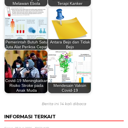
Melawan Ebola
Terapi Kanker
Pemerintah Butuh Satu
Antara Bejo dan Tidak
Juta Alat Periksa Cepat
Bejo
Covid-19 Meningkatkan
Risiko Stroke pada
Mendesain Vaksin
Anak Muda
Covid-19
Berita ini 14 kali dibaca
INFORMASI TERKAIT