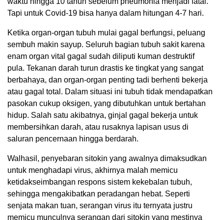
waktu hingga 10 tahun sebelum pneumonia menjadi fatal.
Tapi untuk Covid-19 bisa hanya dalam hitungan 4-7 hari.
Ketika organ-organ tubuh mulai gagal berfungsi, peluang
sembuh makin sayup. Seluruh bagian tubuh sakit karena
enam organ vital gagal sudah diliputi kuman destruktif
pula. Tekanan darah turun drastis ke tingkat yang sangat
berbahaya, dan organ-organ penting tadi berhenti bekerja
atau gagal total. Dalam situasi ini tubuh tidak mendapatkan
pasokan cukup oksigen, yang dibutuhkan untuk bertahan
hidup. Salah satu akibatnya, ginjal gagal bekerja untuk
membersihkan darah, atau rusaknya lapisan usus di
saluran pencernaan hingga berdarah.
Walhasil, penyebaran sitokin yang awalnya dimaksudkan
untuk menghadapi virus, akhirnya malah memicu
ketidakseimbangan respons sistem kekebalan tubuh,
sehingga mengakibatkan peradangan hebat. Seperti
senjata makan tuan, serangan virus itu ternyata justru
memicu munculnya serangan dari sitokin yang mestinya