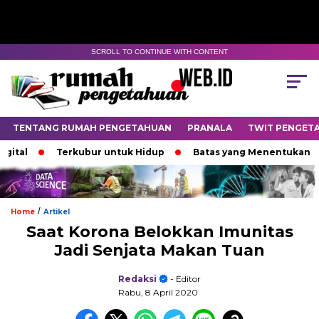
SCROLL TO CONTINUE WITH CONTENT
TENTANG RUMAH PENGETAHUAN
PRANALA
TWIT PENGET
al
Terkubur untuk Hidup
Batas yang Menentukan Nasib
/
Home
Artikel
Saat Korona Belokkan Imunitas
Jadi Senjata Makan Tuan
Redaksi
- Editor
Rabu, 8 April 2020