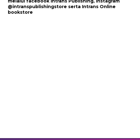
melalui
facebook Intrans Publishing
, Instagram
@intranspublishingstore
serta
Intrans Online
bookstore