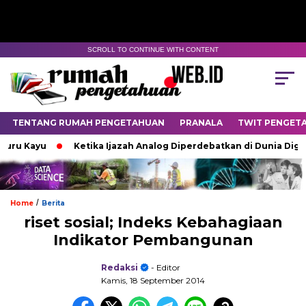
SCROLL TO CONTINUE WITH CONTENT
TENTANG RUMAH PENGETAHUAN
PRANALA
TWIT PENGET
 Kayu
Ketika Ijazah Analog Diperdebatkan di Dunia Digital
/
Home
Berita
riset sosial; Indeks Kebahagiaan
Indikator Pembangunan
Redaksi
- Editor
Kamis, 18 September 2014