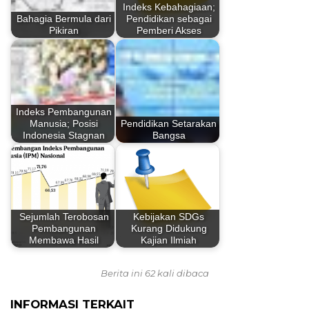
Indeks Kebahagiaan;
Bahagia Bermula dari
Pendidikan sebagai
Pikiran
Pemberi Akses
Indeks Pembangunan
Manusia; Posisi
Pendidikan Setarakan
Indonesia Stagnan
Bangsa
Sejumlah Terobosan
Kebijakan SDGs
Pembangunan
Kurang Didukung
Membawa Hasil
Kajian Ilmiah
Berita ini 62 kali dibaca
INFORMASI TERKAIT