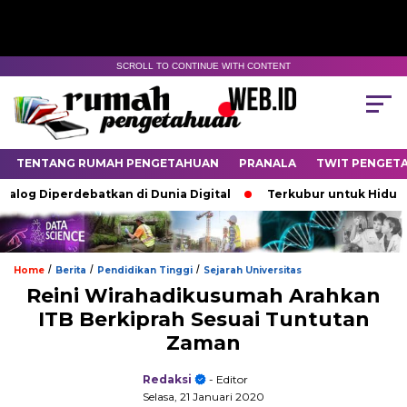
SCROLL TO CONTINUE WITH CONTENT
TENTANG RUMAH PENGETAHUAN
PRANALA
TWIT PENGET
Diperdebatkan di Dunia Digital
Terkubur untuk Hidup
B
/
/
/
Home
Berita
Pendidikan Tinggi
Sejarah Universitas
Reini Wirahadikusumah Arahkan
ITB Berkiprah Sesuai Tuntutan
Zaman
Redaksi
- Editor
Selasa, 21 Januari 2020