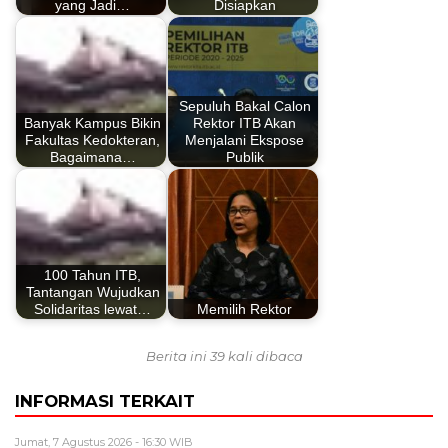
yang Jadi…
Disiapkan
Sepuluh Bakal Calon
Banyak Kampus Bikin
Rektor ITB Akan
Fakultas Kedokteran,
Menjalani Ekspose
Bagaimana…
Publik
100 Tahun ITB,
Tantangan Wujudkan
Solidaritas lewat…
Memilih Rektor
Berita ini 39 kali dibaca
INFORMASI TERKAIT
Jumat, 7 Agustus 2026 - 16:30 WIB