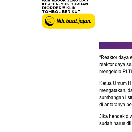
Ada eBook SERU DAN
KEREEN. YUK BURUAN
DIORDER!!! KLIK
TOMBOL BERIKUT
“Reaktor daya e
reaktor daya s
mengelola PLTN (
Ketua Umum Him
mengatakan, da
sumbangan listr
di antaranya ber
Jika hendak di
sudah harus di