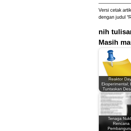
——————
Versi cetak arti
dengan judul “
nih tulis
Masih ma
Reaktor Da
Eksperimental;
Tuntaskan De
Tenaga Nukli
Rencana
Pembangun