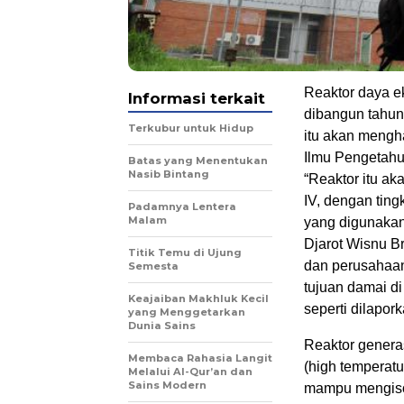
Reaktor daya e
Informasi terkait
dibangun tahun
Terkubur untuk Hidup
itu akan mengha
Ilmu Pengetahu
Batas yang Menentukan
Nasib Bintang
“Reaktor itu ak
IV, dengan ting
Padamnya Lentera
Malam
yang digunakan 
Djarot Wisnu B
Titik Temu di Ujung
dan perusahaan
Semesta
tujuan damai di
Keajaiban Makhluk Kecil
seperti dilapo
yang Menggetarkan
Dunia Sains
Reaktor generas
Membaca Rahasia Langit
(high temperatu
Melalui Al-Qur’an dan
Sains Modern
mampu mengisola