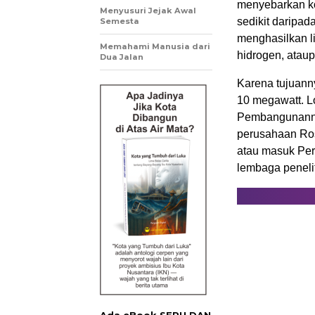
menyebarkan kon
Menyusuri Jejak Awal
sedikit daripa
Semesta
menghasilkan li
Memahami Manusia dari
hidrogen, ataupu
Dua Jalan
Karena tujuanny
10 megawatt. L
Pembangunanny
perusahaan Rosa
atau masuk Per
lembaga peneli