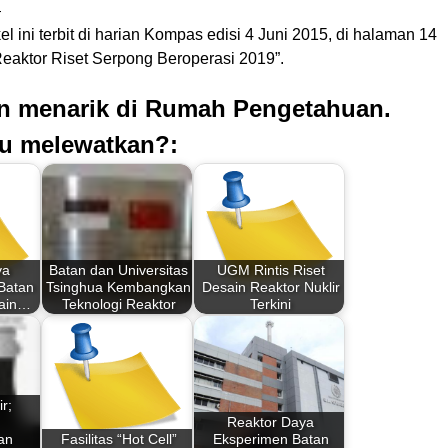
—
kel ini terbit di harian Kompas edisi 4 Juni 2015, di halaman 14
Reaktor Riset Serpong Beroperasi 2019”.
an menarik di Rumah Pengetahuan.
u melewatkan?:
ya
Batan dan Universitas
UGM Rintis Riset
 Batan
Tsinghua Kembangkan
Desain Reaktor Nuklir
sain…
Teknologi Reaktor
Terkini
r;
Reaktor Daya
an
Fasilitas “Hot Cell”
Eksperimen Batan