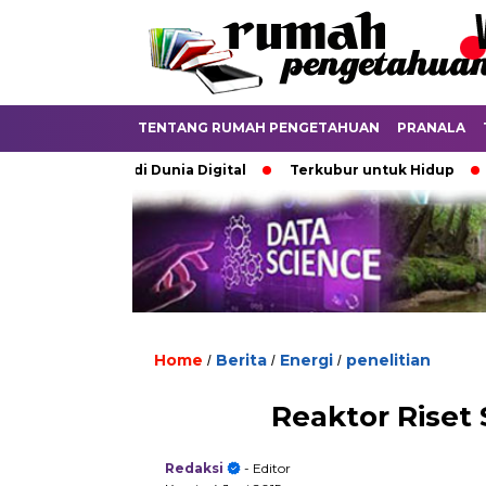
TENTANG RUMAH PENGETAHUAN
PRANALA
ebatkan di Dunia Digital
Terkubur untuk Hidup
Batas 
Home
Berita
Energi
penelitian
/
/
/
Reaktor Riset
Redaksi
- Editor