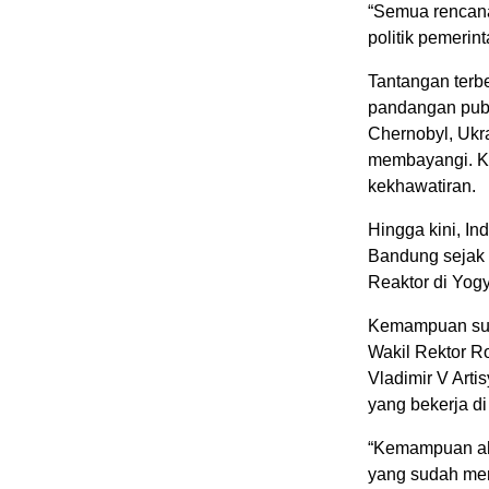
“Semua rencan
politik pemerin
Tantangan terb
pandangan publ
Chernobyl, Ukr
membayangi. Ke
kekhawatiran.
Hingga kini, In
Bandung sejak 
Reaktor di Yog
Kemampuan sum
Wakil Rektor Ro
Vladimir V Arti
yang bekerja d
“Kemampuan ahl
yang sudah me