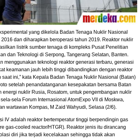
ksperimental yang dikelola Badan Tenaga Nuklir Nasional
 2016 dan diharapkan beroperasi tahun 2019. Reaktor nuklir
silkan listrik sumber tenaga di kompleks Pusat Penelitian
an dan Teknologi di Serpong, Tangerang Selatan, Banten.
an menggunakan teknologi reaktor generasi terbaru, generasi
kat keamanan jauh lebih tinggi dibandingkan dengan reaktor
saat ini,” kata Kepala Badan Tenaga Nuklir Nasional (Batan)
roto setelah penandatanganan kesepakatan bersama Batan
 energi nuklir Rusia, Rosatom, untuk pengembangan nuklir
 sela-sela Forum Internasional AtomExpo VII di Moskwa,
rkan wartawan Kompas, M Zaid Wahyudi, Selasa (2/6).
i IV adalah reaktor bertemperatur tinggi berpendingin gas
re gas-cooled reactor/HTGR). Reaktor jenis itu dirancang
si diri jika terjadi kecelakaan sehingga tidak akan