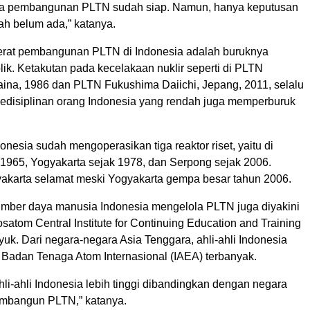
a pembangunan PLTN sudah siap. Namun, hanya keputusan
tah belum ada,” katanya.
erat pembangunan PLTN di Indonesia adalah buruknya
ik. Ketakutan pada kecelakaan nuklir seperti di PLTN
aina, 1986 dan PLTN Fukushima Daiichi, Jepang, 2011, selalu
disiplinan orang Indonesia yang rendah juga memperburuk
donesia sudah mengoperasikan tiga reaktor riset, yaitu di
1965, Yogyakarta sejak 1978, dan Serpong sejak 2006.
yakarta selamat meski Yogyakarta gempa besar tahun 2006.
ber daya manusia Indonesia mengelola PLTN juga diyakini
satom Central Institute for Continuing Education and Training
syuk. Dari negara-negara Asia Tenggara, ahli-ahli Indonesia
i Badan Tenaga Atom Internasional (IAEA) terbanyak.
i-ahli Indonesia lebih tinggi dibandingkan dengan negara
mbangun PLTN,” katanya.