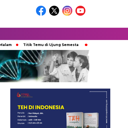
Titik Temu di Ujung Semesta
Ketika Ijazah Analog Diperd