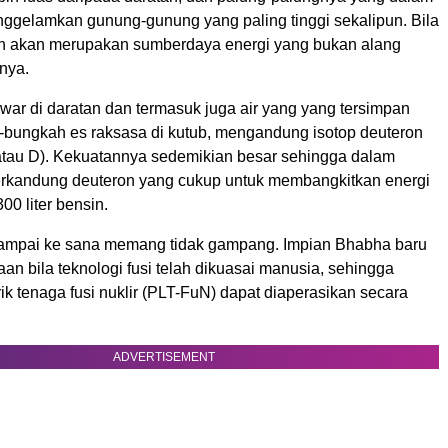
gelamkan gunung-gunung yang paling tinggi sekalipun. Bila
an akan merupakan sumberdaya energi yang bukan alang
nya.
 tawar di daratan dan termasuk juga air yang yang tersimpan
bungkah es raksasa di kutub, mengandung isotop deuteron
atau D). Kekuatannya sedemikian besar sehingga dalam
r terkandung deuteron yang cukup untuk membangkitkan energi
00 liter bensin.
ampai ke sana memang tidak gampang. Impian Bhabha baru
an bila teknologi fusi telah dikuasai manusia, sehingga
rik tenaga fusi nuklir (PLT-FuN) dapat diaperasikan secara
ADVERTISEMENT