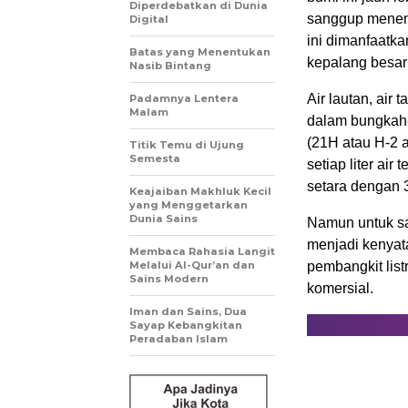
Diperdebatkan di Dunia
sanggup meneng
Digital
ini dimanfaatk
Batas yang Menentukan
kepalang besar
Nasib Bintang
Air lautan, air
Padamnya Lentera
Malam
dalam bungkah-
(
2
1
H atau H-2 
Titik Temu di Ujung
Semesta
setiap liter ai
setara dengan 3
Keajaiban Makhluk Kecil
yang Menggetarkan
Dunia Sains
Namun untuk s
menjadi kenyata
Membaca Rahasia Langit
Melalui Al-Qur’an dan
pembangkit list
Sains Modern
komersial.
Iman dan Sains, Dua
Sayap Kebangkitan
Peradaban Islam