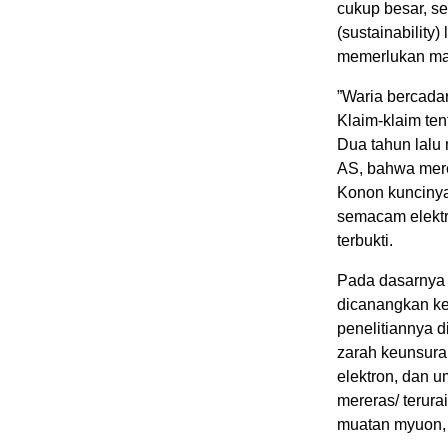
cukup besar, se
(sustainability
memerlukan mas
”Waria bercadar
Klaim-klaim ten
Dua tahun lalu
AS, bahwa mere
Konon kuncinya
semacam elektro
terbukti.
Pada dasarnya f
dicanangkan ke
penelitiannya d
zarah keunsura
elektron, dan u
mereras/ terura
muatan myuon, p