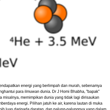
endapatkan energi yang berlimpah dan murah, sebenamya
ghantui para ilmuwan dunia. Dr J Homi Bhabha, ”bapak”
ndia misalnya, memimpikan dunia yang tidak lagi dirisaukan
erdaya energi. Pilihan jatuh ke air, karena lautan di muka
ebih luas daripada daratan, dan palung-palungnya yang dalam