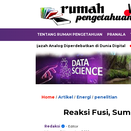
TENTANG RUMAH PENGETAHUAN
PRANALA
Ketika Ijazah Analog Diperdebatkan di Dunia Digital
Ter
Home
Artikel
Energi
penelitian
/
/
/
Reaksi Fusi, Su
Redaksi
- Editor