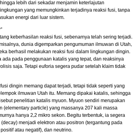
hingga lebih dari sekadar menjamin keterlajutan
) lingkungan yang memungkinkan terjadinya reaksi fusi, tanpa
ukan energi dari luar sistem.
”
tang keberhasilan reaksi fusi, sebenarnya telah sering terjadi.
 misalnya, dunia digemparkan pengumuman ilmuwan di Utah,
ka berhasil melakukan reaksi fusi dalam lingkungan dingin.
 ada pada penggunaan katalis yang tepat, dan reaksinya
lisis saja. Tetapi euforia segera pudar setelah klaim tidak
usi dingin memang dapat terjadi, tetapi tidak seperti yang
lempok ilmuwan Utah itu. Memang dipakai katalis, sehingga
isebut penelitian katalis myuon. Myuon sendiri merupakan
n (elementary particle) yang massanya 207 kali massa
murnya hanya 2,2 mikro sekon. Begitu terbentuk, ia segera
i (decay) menjadi elektron atau positron (tergantung pada
ositif atau negatif), dan neutrino.