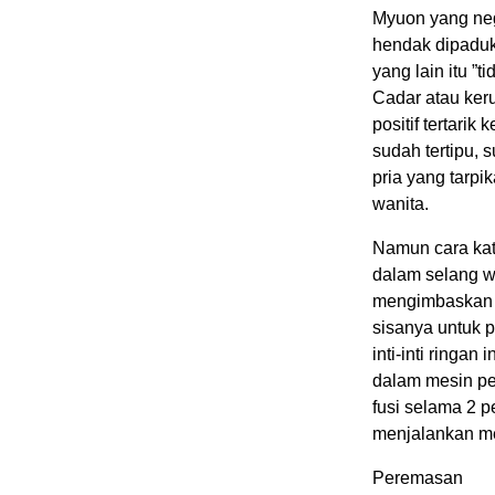
Myuon yang nega
hendak dipaduka
yang lain itu ”t
Cadar atau keru
positif tertari
sudah tertipu, s
pria yang tarpi
wanita.
Namun cara kata
dalam selang wa
mengimbaskan re
sisanya untuk 
inti-inti ringa
dalam mesin pe
fusi selama 2 p
menjalankan me
Peremasan