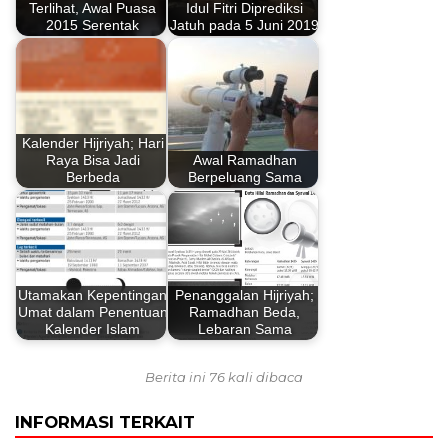
Terlihat, Awal Puasa
Idul Fitri Diprediksi
2015 Serentak
Jatuh pada 5 Juni 2019
Kalender Hijriyah; Hari
Raya Bisa Jadi
Awal Ramadhan
Berbeda
Berpeluang Sama
Utamakan Kepentingan
Penanggalan Hijriyah;
Umat dalam Penentuan
Ramadhan Beda,
Kalender Islam
Lebaran Sama
Berita ini 76 kali dibaca
INFORMASI TERKAIT