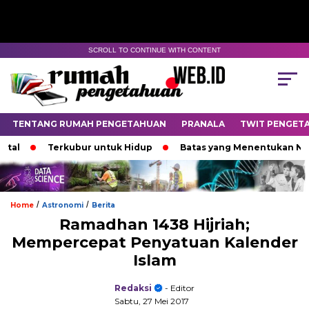
SCROLL TO CONTINUE WITH CONTENT
TENTANG RUMAH PENGETAHUAN
PRANALA
TWIT PENGET
tal
Terkubur untuk Hidup
Batas yang Menentukan Nasi
/
/
Home
Astronomi
Berita
Ramadhan 1438 Hijriah;
Mempercepat Penyatuan Kalender
Islam
Redaksi
- Editor
Sabtu, 27 Mei 2017