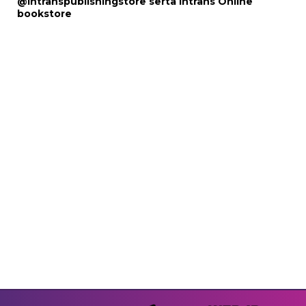
@intranspublishingstore
serta
Intrans Online
bookstore