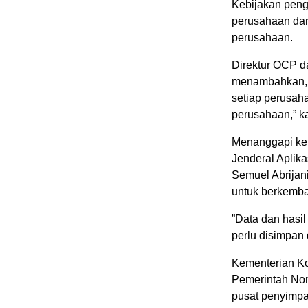
Kebijakan peng
perusahaan dan
perusahaan.
Direktur OCP d
menambahkan, 
setiap perusaha
perusahaan,” k
Menanggapi keh
Jenderal Aplika
Semuel Abrija
untuk berkemban
”Data dan hasil
perlu disimpan 
Kementerian Ko
Pemerintah Nom
pusat penyimpa