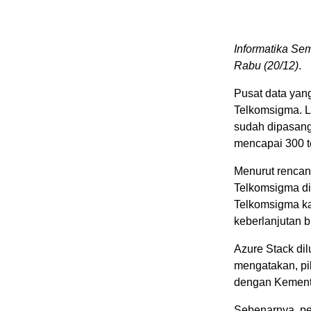
Informatika Sem
Rabu (20/12)
.
Pusat data yang
Telkomsigma. L
sudah dipasang
mencapai 300 te
Menurut rencan
Telkomsigma di
Telkomsigma ka
keberlanjutan bi
Azure Stack dil
mengatakan, pi
dengan Kemente
Sebenarnya, pe