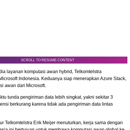
SCROLL TO RESUME CONTENT
ia layanan komputasi awan hybrid, Telkomtelstra
crosoft Indonesia. Keduanya siap menerapkan Azure Stack,
i awan dari Microsoft.
ktu tunda pengiriman data lebih singkat, yakni sekitar 3
atensi berkurang karena tidak ada pengiriman data lintas
ur Telkomtelstra Erik Meijer menuturkan, kerja sama dengan
nesia ini bertujuan untuk membawa komputasi awan global ke