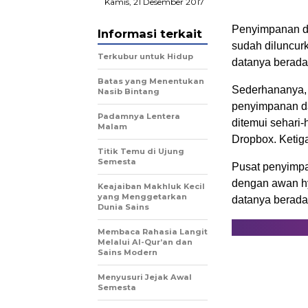
Kamis, 21 Desember 2017
Penyimpanan da
Informasi terkait
sudah diluncur
Terkubur untuk Hidup
datanya berada 
Batas yang Menentukan
Sederhananya, 
Nasib Bintang
penyimpanan da
Padamnya Lentera
ditemui sehari-
Malam
Dropbox. Ketig
Titik Temu di Ujung
Semesta
Pusat penyimpa
dengan awan h
Keajaiban Makhluk Kecil
yang Menggetarkan
datanya berada 
Dunia Sains
Membaca Rahasia Langit
Melalui Al-Qur’an dan
Sains Modern
Menyusuri Jejak Awal
Semesta