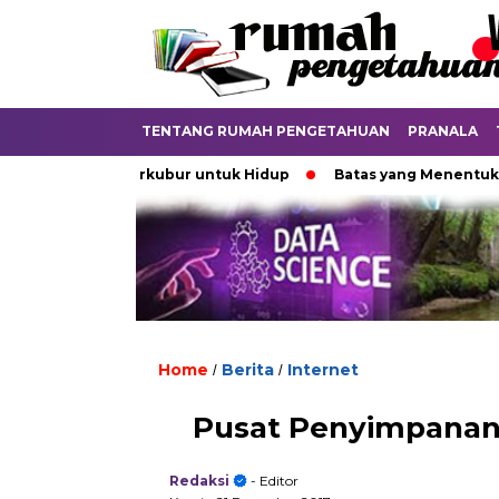
TENTANG RUMAH PENGETAHUAN
PRANALA
ital
Terkubur untuk Hidup
Batas yang Menentukan Nas
Home
Berita
Internet
/
/
Pusat Penyimpanan 
Redaksi
- Editor