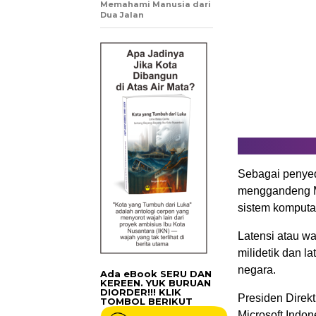
Memahami Manusia dari
Dua Jalan
Sebagai penyed
menggandeng Mi
sistem komputas
Latensi atau wa
milidetik dan l
negara.
Ada eBook SERU DAN
KEREEN. YUK BURUAN
DIORDER!!! KLIK
Presiden Direkt
TOMBOL BERIKUT
Microsoft Indo