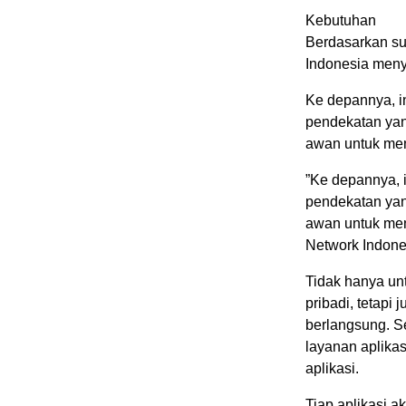
Kebutuhan
Berdasarkan sur
Indonesia meny
Ke depannya, i
pendekatan yan
awan untuk men
”Ke depannya, 
pendekatan yan
awan untuk men
Network Indone
Tidak hanya u
pribadi, tetapi
berlangsung. S
layanan aplika
aplikasi.
Tiap aplikasi 