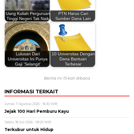
Uang Kuliah Perguruan
PTN Harus Cari
Tinggi Negeri Tak Naik
Sumber Dana Lain
Lulusan Dari
10 Universitas Dengan
Universitas Ini Punya
Dana Bantuan
Gaji 'Selangit'
Terbesar
Berita ini 15 kali dibaca
INFORMASI TERKAIT
Jumat, 7 Agustus 2026 - 16:30 WIB
Jejak 100 Hari Pemburu Kayu
Sabtu, 18 Juli 2026 - 09:20 WIB
Terkubur untuk Hidup