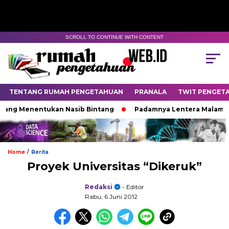
SCROLL TO CONTINUE WITH CONTENT
TENTANG RUMAH PENGETAHUAN
PRANALA
TWIT PENGET
 Menentukan Nasib Bintang
Padamnya Lentera Malam
/
Home
Berita
Proyek Universitas “Dikeruk”
Redaksi
- Editor
Rabu, 6 Juni 2012