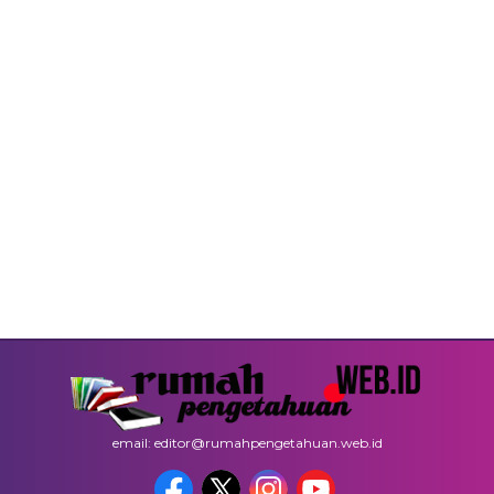
email: editor@rumahpengetahuan.web.id