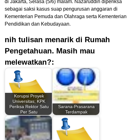
di Jakarta, Selasa (5/6) malam. Nazaruddin diperiksa
sebagai saksi kasus suap pengurusan anggaran di
Kementerian Pemuda dan Olahraga serta Kementerian
Pendidikan dan Kebudayaan.
nih tulisan menarik di Rumah
Pengetahuan. Masih mau
melewatkan?:
Korupsi Proyek
Universitas; KPK
Periksa Rektor Satu
Sarana-Prasarana
Per Satu
Terdampak