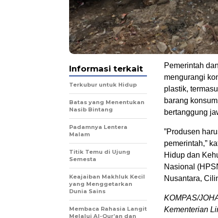
Pemerintah dan
Informasi terkait
mengurangi ko
Terkubur untuk Hidup
plastik, termas
barang konsums
Batas yang Menentukan
Nasib Bintang
bertanggung j
Padamnya Lentera
”Produsen haru
Malam
pemerintah,” k
Titik Temu di Ujung
Hidup dan Kehu
Semesta
Nasional (HPSN)
Keajaiban Makhluk Kecil
Nusantara, Cili
yang Menggetarkan
Dunia Sains
KOMPAS/JOHAN
Membaca Rahasia Langit
Kementerian Li
Melalui Al-Qur’an dan