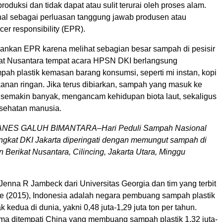
roduksi dan tidak dapat atau sulit terurai oleh proses alam.
enal sebagai perluasan tanggung jawab produsen atau
er responsibility (EPR).
ankan EPR karena melihat sebagian besar sampah di pesisir
at Nusantara tempat acara HPSN DKI berlangsung
ah plastik kemasan barang konsumsi, seperti mi instan, kopi
kanan ringan. Jika terus dibiarkan, sampah yang masuk ke
ut semakin banyak, mengancam kehidupan biota laut, sekaligus
ehatan manusia.
ES GALUH BIMANTARA–Hari Peduli Sampah Nasional
ngkat DKI Jakarta diperingati dengan memungut sampah di
 Berikat Nusantara, Cilincing, Jakarta Utara, Minggu
Jenna R Jambeck dari Universitas Georgia dan tim yang terbit
nce (2015), Indonesia adalah negara pembuang sampah plastik
k kedua di dunia, yakni 0,48 juta-1,29 juta ton per tahun.
ama ditempati China yang membuang sampah plastik 1,32 juta-