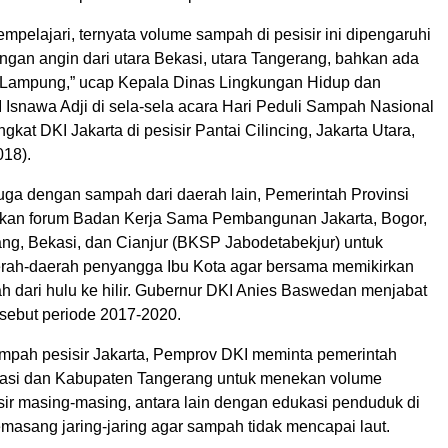
pelajari, ternyata volume sampah di pesisir ini dipengaruhi
ongan angin dari utara Bekasi, utara Tangerang, bahkan ada
i Lampung,” ucap Kepala Dinas Lingkungan Hidup dan
 Isnawa Adji di sela-sela acara Hari Peduli Sampah Nasional
gkat DKI Jakarta di pesisir Pantai Cilincing, Jakarta Utara,
018).
juga dengan sampah dari daerah lain, Pemerintah Provinsi
kan forum Badan Kerja Sama Pembangunan Jakarta, Bogor,
ng, Bekasi, dan Cianjur (BKSP Jabodetabekjur) untuk
rah-daerah penyangga Ibu Kota agar bersama memikirkan
 dari hulu ke hilir. Gubernur DKI Anies Baswedan menjabat
rsebut periode 2017-2020.
mpah pesisir Jakarta, Pemprov DKI meminta pemerintah
asi dan Kabupaten Tangerang untuk menekan volume
sir masing-masing, antara lain dengan edukasi penduduk di
emasang jaring-jaring agar sampah tidak mencapai laut.