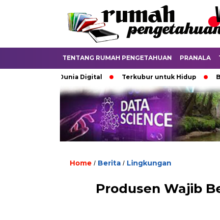
TENTANG RUMAH PENGETAHUAN
PRANALA
batkan di Dunia Digital
Terkubur untuk Hidup
Batas ya
Home
Berita
Lingkungan
/
/
Produsen Wajib B