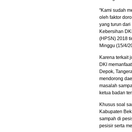
“Kami sudah mem
oleh faktor dor
yang turun dar
Kebersihan DKI
(HPSN) 2018 tin
Minggu (15/4/2
Karena terkait 
DKI memanfaat
Depok, Tangera
mendorong dae
masalah sampah
ketua badan te
Khusus soal sa
Kabupaten Bek
sampah di pesi
pesisir serta m