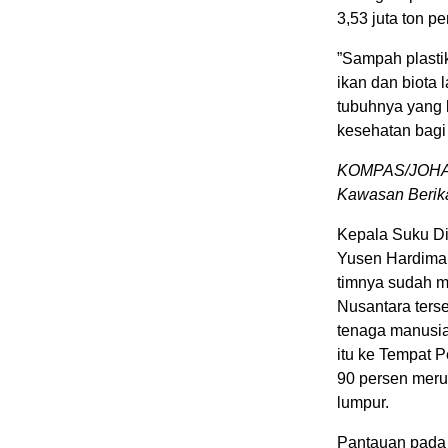
3,53 juta ton pe
”Sampah plastik
ikan dan biota l
tubuhnya yang
kesehatan bagi
KOMPAS/JOHAN
Kawasan Berikat
Kepala Suku Di
Yusen Hardiman
timnya sudah m
Nusantara ters
tenaga manusia 
itu ke Tempat 
90 persen meru
lumpur.
Pantauan pada 