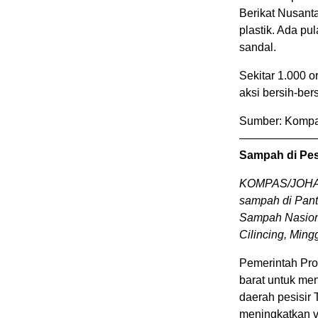
Berikat Nusanta
plastik. Ada pu
sandal.
Sekitar 1.000 o
aksi bersih-b
Sumber: Kompas
——————
Sampah di Pesi
KOMPAS/JOHA
sampah di Panta
Sampah Nasiona
Cilincing, Ming
Pemerintah Pro
barat untuk me
daerah pesisir 
meningkatkan vo