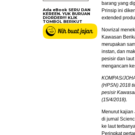
barang yang dip
Ada eBook SERU DAN
Prinsip ini dik
KEREEN. YUK BURUAN
DIORDER!!! KLIK
extended produc
TOMBOL BERIKUT
Novrizal menek
Kawasan Berik
merupakan samp
instan, dan ma
pesisir dan la
mengancam kes
KOMPAS/JOHAN
(HPSN) 2018 ti
pesisir Kawasan
(15/4/2018).
Menurut kajian 
di jurnal Scie
ke laut terbanya
Peringkat pert