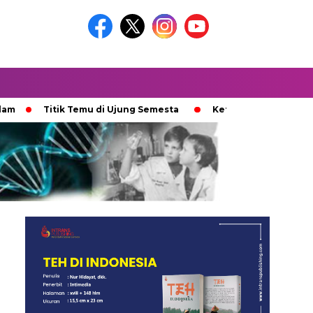
Titik Temu di Ujung Semesta
Ketika Ijazah Analog Diperde