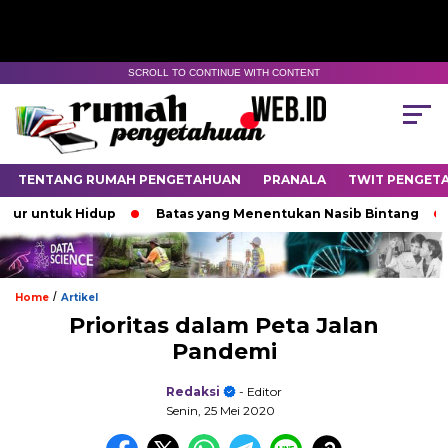
SCROLL TO CONTINUE WITH CONTENT
TENTANG RUMAH PENGETAHUAN
PRANALA
TWIT PENGET
tuk Hidup
Batas yang Menentukan Nasib Bintang
Pada
/
Home
Artikel
Prioritas dalam Peta Jalan
Pandemi
Redaksi
- Editor
Senin, 25 Mei 2020