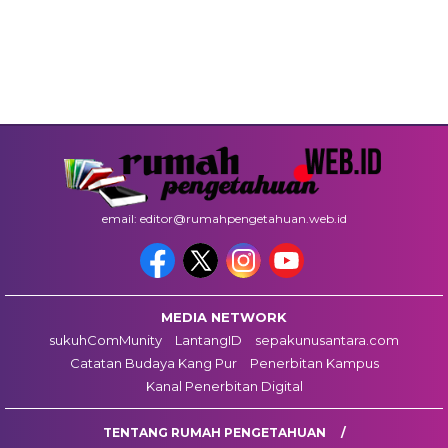
email: editor@rumahpengetahuan.web.id
MEDIA NETWORK
sukuhComMunity
LantangID
sepakunusantara.com
Catatan Budaya Kang Pur
Penerbitan Kampus
Kanal Penerbitan Digital
TENTANG RUMAH PENGETAHUAN