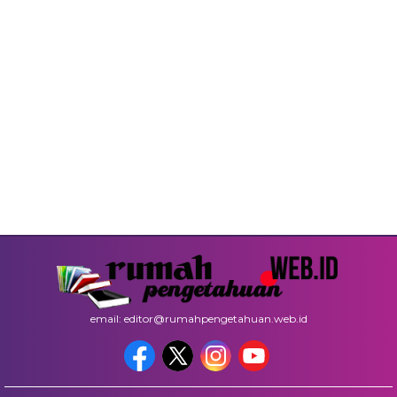
email: editor@rumahpengetahuan.web.id