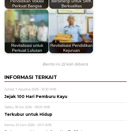
Pendidikan Vokasi
Bersinergi untuk SMK
Perkuat Bangsa
Berkualitas
Revitalisasi untuk
Revitalisasi Pendidikan
Perkuat Lulusan
Kejuruan
Berita ini 22 kali dibaca
INFORMASI TERKAIT
Jumat, 7 Agustus 2026 - 16:30 WIB
Jejak 100 Hari Pemburu Kayu
Sabtu, 18 Juli 2026 - 09:20 WIB
Terkubur untuk Hidup
Kamis, 25 Juni 2026 - 20:11 WIB