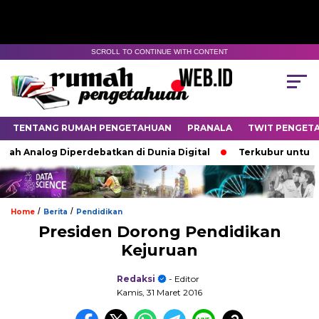
SCROLL TO CONTINUE WITH CONTENT
TENTANG RUMAH PENGETAHUAN
PRANALA
TWIT PENGET
ah Analog Diperdebatkan di Dunia Digital
Terkubur untuk Hi
/
/
Home
Berita
Pendidikan
Presiden Dorong Pendidikan
Kejuruan
Redaksi
- Editor
Kamis, 31 Maret 2016