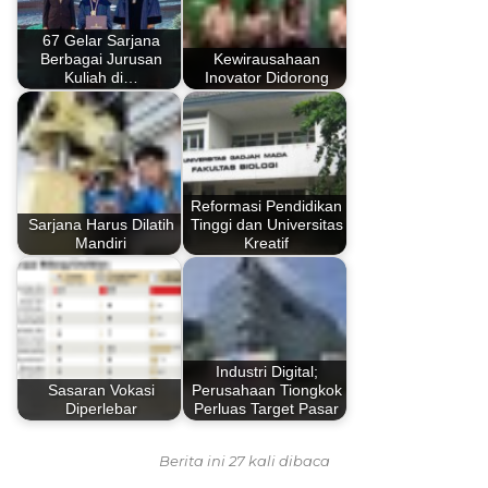
67 Gelar Sarjana
Berbagai Jurusan
Kewirausahaan
Kuliah di…
Inovator Didorong
Reformasi Pendidikan
Sarjana Harus Dilatih
Tinggi dan Universitas
Mandiri
Kreatif
Industri Digital;
Sasaran Vokasi
Perusahaan Tiongkok
Diperlebar
Perluas Target Pasar
Berita ini 27 kali dibaca