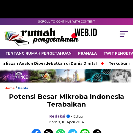
SCROLL TO CONTINUE WITH CONTENT
TENTANG RUMAH PENGETAHUAN
PRANALA
TWIT PENGET
jazah Analog Diperdebatkan di Dunia Digital
Terkubur untuk
/
Home
Berita
Potensi Besar Mikroba Indonesia
Terabaikan
Redaksi
- Editor
Kamis, 10 April 2014