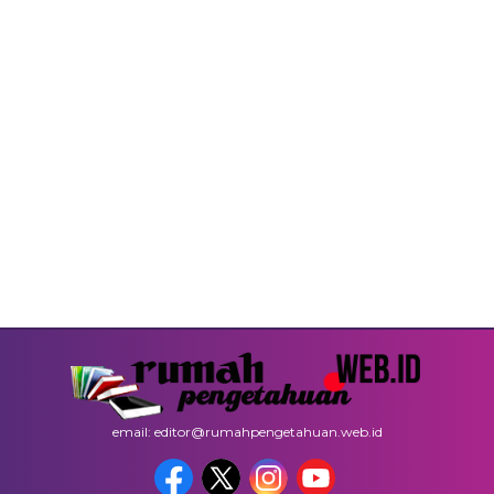
email: editor@rumahpengetahuan.web.id