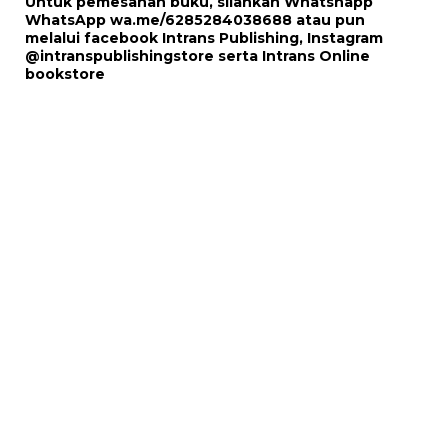
Untuk pemesanan buku, silahkan Whatshapp
WhatsApp
wa.me/6285284038688
atau pun
melalui
facebook Intrans Publishing
, Instagram
@intranspublishingstore
serta
Intrans Online
bookstore