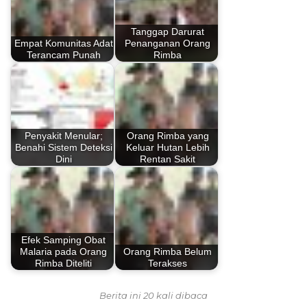
Tanggap Darurat
Empat Komunitas Adat
Penanganan Orang
Terancam Punah
Rimba
Penyakit Menular;
Orang Rimba yang
Benahi Sistem Deteksi
Keluar Hutan Lebih
Dini
Rentan Sakit
Efek Samping Obat
Malaria pada Orang
Orang Rimba Belum
Rimba Diteliti
Terakses
Berita ini 20 kali dibaca