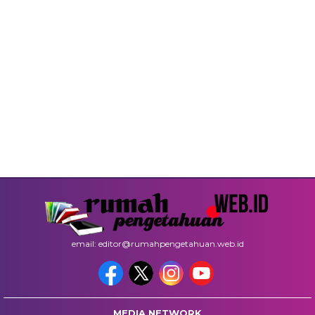
email: editor@rumahpengetahuan.web.id
MEDIA NETWORK