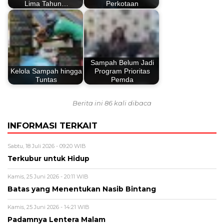
Lima Tahun…
Perkotaan
Sampah Belum Jadi
Kelola Sampah hingga
Program Prioritas
Tuntas
Pemda
Berita ini 86 kali dibaca
INFORMASI TERKAIT
Sabtu, 18 Juli 2026 - 09:20 WIB
Terkubur untuk Hidup
Kamis, 25 Juni 2026 - 20:11 WIB
Batas yang Menentukan Nasib Bintang
Kamis, 25 Juni 2026 - 14:21 WIB
Padamnya Lentera Malam