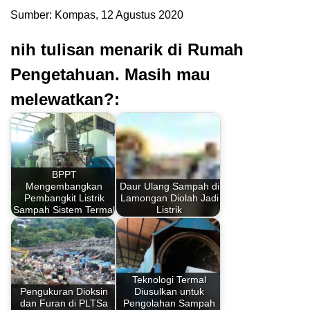
Sumber: Kompas, 12 Agustus 2020
nih tulisan menarik di Rumah
Pengetahuan. Masih mau
melewatkan?:
BPPT
Mengembangkan
Daur Ulang Sampah di
Pembangkit Listrik
Lamongan Diolah Jadi
Sampah Sistem Termal
Listrik
Teknologi Termal
Pengukuran Dioksin
Diusulkan untuk
dan Furan di PLTSa
Pengolahan Sampah