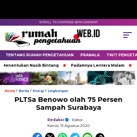
SCROLL TO CONTINUE WITH CONTENT
TENTANG RUMAH PENGETAHUAN
PRANALA
TWIT PENGET
entukan Nasib Bintang
Padamnya Lentera Malam
Titik
/
/
/
Home
Berita
Energi
Lingkungan
PLTSa Benowo olah 75 Persen
Sampah Surabaya
Redaksi
- Editor
Kamis, 13 Agustus 2020