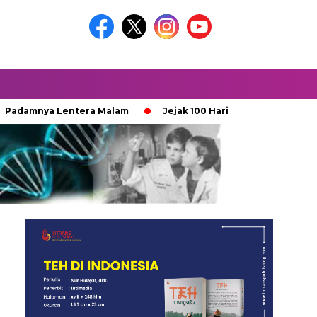
ya Lentera Malam
Jejak 100 Hari Pemburu Kayu
Ketika