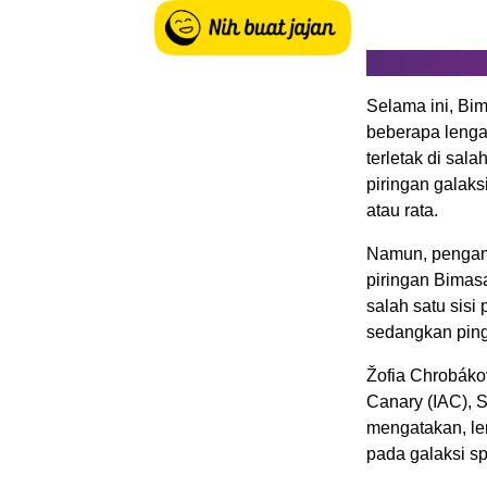
Selama ini, Bim
beberapa lengan
terletak di sal
piringan galak
atau rata.
Namun, pengama
piringan Bimasa
salah satu sisi
sedangkan pingg
Žofia Chrobákov
Canary (IAC), S
mengatakan, len
pada galaksi spi