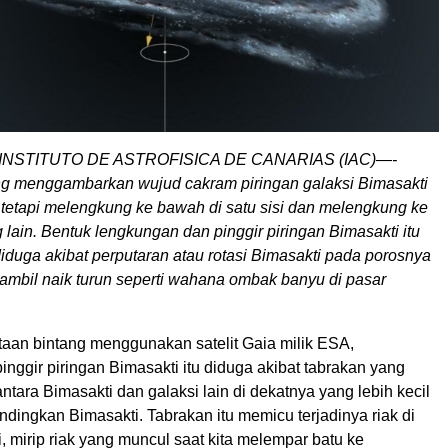
NSTITUTO DE ASTROFISICA DE CANARIAS (IAC)—-
 menggambarkan wujud cakram piringan galaksi Bimasakti
, tetapi melengkung ke bawah di satu sisi dan melengkung ke
ng lain. Bentuk lengkungan dan pinggir piringan Bimasakti itu
iduga akibat perputaran atau rotasi Bimasakti pada porosnya
sambil naik turun seperti wahana ombak banyu di pasar
taan bintang menggunakan satelit Gaia milik ESA,
inggir piringan Bimasakti itu diduga akibat tabrakan yang
antara Bimasakti dan galaksi lain di dekatnya yang lebih kecil
dingkan Bimasakti. Tabrakan itu memicu terjadinya riak di
i, mirip riak yang muncul saat kita melempar batu ke