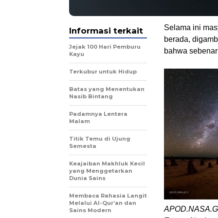
Selama ini masy
Informasi terkait
berada, digamb
Jejak 100 Hari Pemburu
bahwa sebenarny
Kayu
Terkubur untuk Hidup
Batas yang Menentukan
Nasib Bintang
Padamnya Lentera
Malam
Titik Temu di Ujung
Semesta
Keajaiban Makhluk Kecil
yang Menggetarkan
Dunia Sains
Membaca Rahasia Langit
Melalui Al-Qur’an dan
APOD.NASA.GOV
Sains Modern