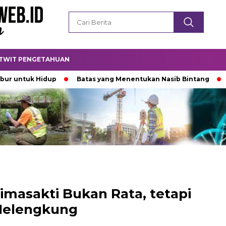
TWIT PENGETAHUAN
k Hidup
Batas yang Menentukan Nasib Bintang
Padamn
Bimasakti Bukan Rata, tetapi
elengkung