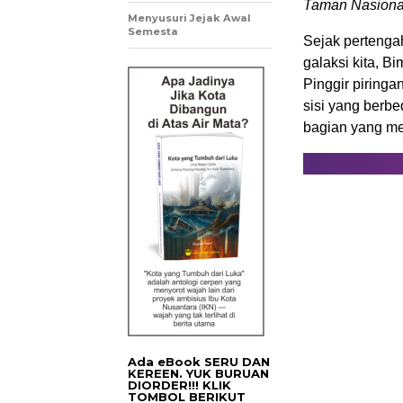
Taman Nasional
Menyusuri Jejak Awal
Semesta
Sejak pertenga
galaksi kita, B
Pinggir piringa
sisi yang berb
bagian yang mel
Ada eBook SERU DAN
KEREEN. YUK BURUAN
DIORDER!!! KLIK
TOMBOL BERIKUT