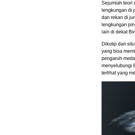
Sejumlah teori
lengkungan di p
dan rekan di ju
lengkungan pingg
lain di dekat Bi
Dikutip dari si
yang bisa memic
pengaruh medan
menyelubungi B
terlihat yang me