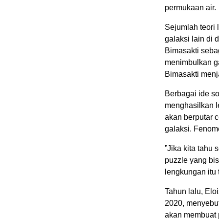
permukaan air.
Sejumlah teori 
galaksi lain di
Bimasakti sebag
menimbulkan gay
Bimasakti menj
Berbagai ide s
menghasilkan le
akan berputar c
galaksi. Fenome
”Jika kita tahu
puzzle yang bi
lengkungan itu
Tahun lalu, Elo
2020, menyebut
akan membuat p