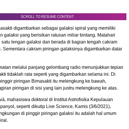
SCROLL TO RESUME CONTENT
asakti digambarkan sebagai galaksi spiral yang memiliki
 galaksi yang berisikan ratusan miliar bintang. Matahari
ah satu lengan galaksi dan berada di bagian tengah cakram
si. Sementara cakram piringan galaksinya digambarkan datar
tan melalui panjang gelombang radio menunjukkan tepian
kti tidaklah rata seperti yang digambarkan selama ini. Di
 pinggir piringan Bimasakti itu melengkung ke bawah,
iran piringan di sisi yang lain justru melengkung ke atas.
á, mahasiswa doktoral di Institut Astrofisika Kepulauan
panyol, seperti dikutip Live Science, Kamis (3/6/2021),
gkungan di pinggir piringan galaksi itu adalah hal umum
ral.