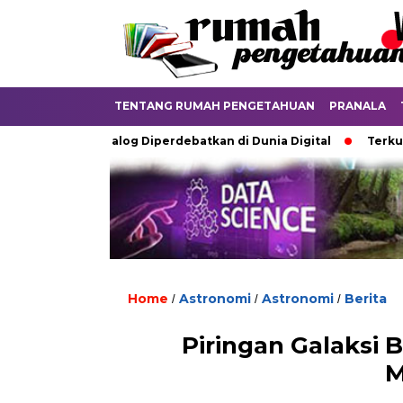
TENTANG RUMAH PENGETAHUAN
PRANALA
 Ijazah Analog Diperdebatkan di Dunia Digital
Terkubur untu
Home
Astronomi
Astronomi
Berita
/
/
/
Piringan Galaksi 
M