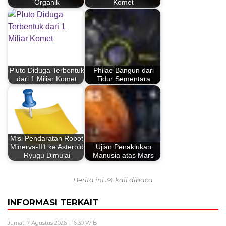
Organik
Komet
Pluto Diduga Terbentuk
Philae Bangun dari
dari 1 Miliar Komet
Tidur Sementara
Misi Pendaratan Robot
Minerva-II1 ke Asteroid
Ujian Penaklukan
Ryugu Dimulai
Manusia atas Mars
Berita ini 34 kali dibaca
INFORMASI TERKAIT
Jumat, 7 Agustus 2026 - 16:30 WIB