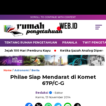
SCROLL TO CONTINUE WITH CONTENT
TENTANG RUMAH PENGETAHUAN
PRANALA
TWIT PENGET
jak 100 Hari Pemburu Kayu
Ketika Ijazah Analog Diperdebatk
/
/
Home
Astronomi
Berita
Philae Siap Mendarat di Komet
67P/C-G
Redaksi
- Editor
Kamis, 13 November 2014