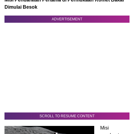
Dimulai Besok
ADVERTISEMENT
SCROLL TO RESUME CONTENT
Misi