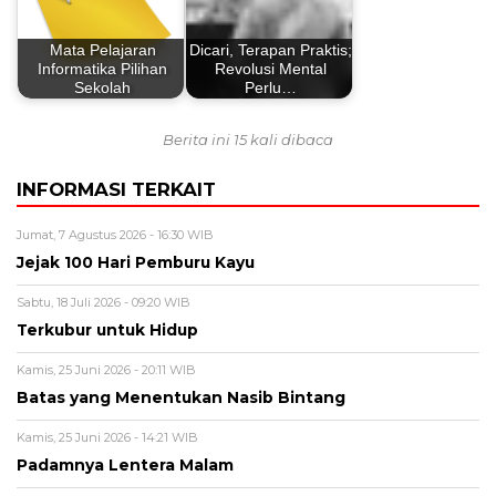
Mata Pelajaran
Dicari, Terapan Praktis;
Informatika Pilihan
Revolusi Mental
Sekolah
Perlu…
Berita ini 15 kali dibaca
INFORMASI TERKAIT
Jumat, 7 Agustus 2026 - 16:30 WIB
Jejak 100 Hari Pemburu Kayu
Sabtu, 18 Juli 2026 - 09:20 WIB
Terkubur untuk Hidup
Kamis, 25 Juni 2026 - 20:11 WIB
Batas yang Menentukan Nasib Bintang
Kamis, 25 Juni 2026 - 14:21 WIB
Padamnya Lentera Malam