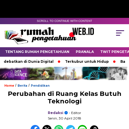
SCROLL TO CONTINUE WITH CONTENT
TENTANG RUMAH PENGETAHUAN
PRANALA
TWIT PENGET
batkan di Dunia Digital
Terkubur untuk Hidup
Batas ya
/
/
Home
Berita
Pendidikan
Perubahan di Ruang Kelas Butuh
Teknologi
Redaksi
- Editor
Senin, 30 April 2018