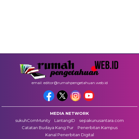
email: editor@rumahpengetahuan.web.id
MEDIA NETWORK
sukuhComMunity
LantangID
sepakunusantara.com
Catatan Budaya Kang Pur
Penerbitan Kampus
Kanal Penerbitan Digital