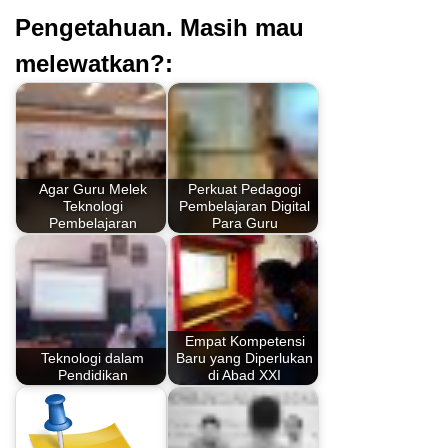
Pengetahuan. Masih mau
melewatkan?:
Agar Guru Melek
Perkuat Pedagogi
Teknologi
Pembelajaran Digital
Pembelajaran
Para Guru
Empat Kompetensi
Teknologi dalam
Baru yang Diperlukan
Pendidikan
di Abad XXI