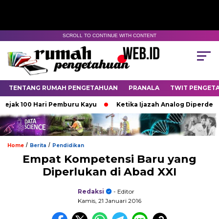
SCROLL TO CONTINUE WITH CONTENT
TENTANG RUMAH PENGETAHUAN
PRANALA
TWIT PENGET
 100 Hari Pemburu Kayu
Ketika Ijazah Analog Diperdebatkan d
/
/
Home
Berita
Pendidikan
Empat Kompetensi Baru yang
Diperlukan di Abad XXI
Redaksi
- Editor
Kamis, 21 Januari 2016