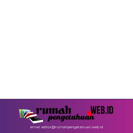
email: editor@rumahpengetahuan.web.id