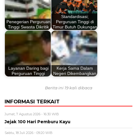
Standardisasi;
Penegerian Perguruan
Perguruan Tinggi di
Tinggi Swasta Dikritik
Timur Butuh Dukungan
Layanan Daring bagi
Kerja Sama Dalam
Perguruan Tinggi
Negeri Dikembangkan
Berita ini 19 kali dibaca
INFORMASI TERKAIT
Jumat, 7 Agustus 2026 - 16:30 WIB
Jejak 100 Hari Pemburu Kayu
Sabtu, 18 Juli 2026 - 09:20 WIB