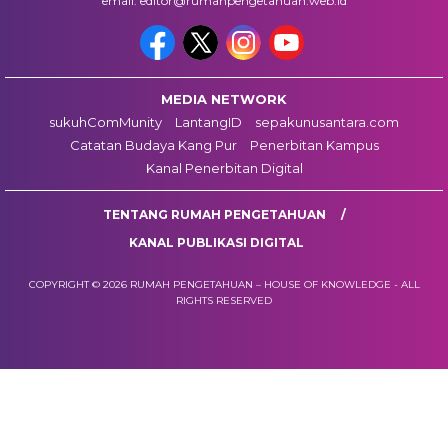
email: editor@rumahpengetahuan.web.id
MEDIA NETWORK
sukuhComMunity
LantangID
sepakunusantara.com
Catatan Budaya Kang Pur
Penerbitan Kampus
Kanal Penerbitan Digital
TENTANG RUMAH PENGETAHUAN
KANAL PUBLIKASI DIGITAL
COPYRIGHT © 2026 RUMAH PENGETAHUAN – HOUSE OF KNOWLEDGE - ALL
RIGHTS RESERVED