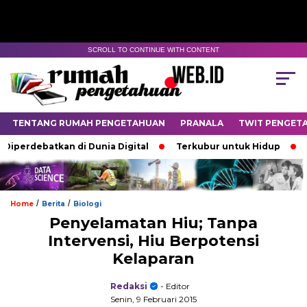
SCROLL TO CONTINUE WITH CONTENT
TENTANG RUMAH PENGETAHUAN
PRANALA
TWIT PENGET
erdebatkan di Dunia Digital
Terkubur untuk Hidup
Bata
/
/
Home
Berita
Biologi
Penyelamatan Hiu; Tanpa
Intervensi, Hiu Berpotensi
Kelaparan
Redaksi
- Editor
Senin, 9 Februari 2015