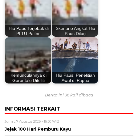
Hiu Paus Terjebak di
Skenario Angkat Hiu
PLTU Paiton
Paus Dikaji
Kemunculannya di
Hiu Paus; Penelitian
Gorontalo Diteliti
Awal di Papua
Berita ini 36 kali dibaca
INFORMASI TERKAIT
Jumat, 7 Agustus 2026 - 16:30 WIB
Jejak 100 Hari Pemburu Kayu