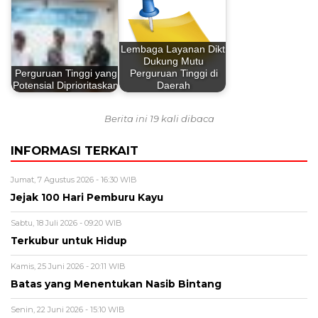
Lembaga Layanan Dikti
Dukung Mutu
Perguruan Tinggi yang
Perguruan Tinggi di
Potensial Diprioritaskan
Daerah
Berita ini 19 kali dibaca
INFORMASI TERKAIT
Jumat, 7 Agustus 2026 - 16:30 WIB
Jejak 100 Hari Pemburu Kayu
Sabtu, 18 Juli 2026 - 09:20 WIB
Terkubur untuk Hidup
Kamis, 25 Juni 2026 - 20:11 WIB
Batas yang Menentukan Nasib Bintang
Senin, 22 Juni 2026 - 15:10 WIB