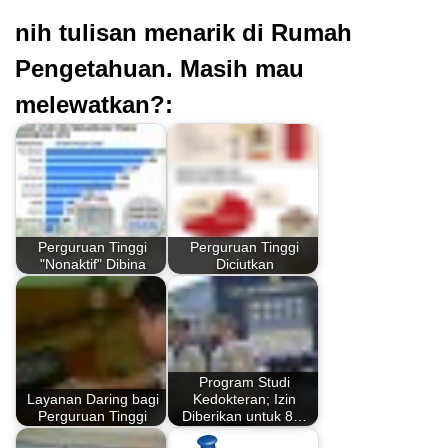
nih tulisan menarik di Rumah
Pengetahuan. Masih mau
melewatkan?:
Perguruan Tinggi
Perguruan Tinggi
"Nonaktif" Dibina
Diciutkan
Program Studi
Layanan Daring bagi
Kedokteran; Izin
Perguruan Tinggi
Diberikan untuk 8…