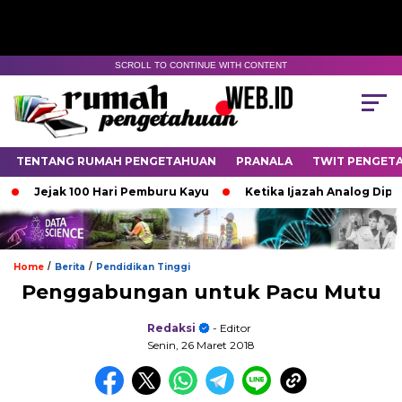
SCROLL TO CONTINUE WITH CONTENT
TENTANG RUMAH PENGETAHUAN
PRANALA
TWIT PENGET
Jejak 100 Hari Pemburu Kayu
Ketika Ijazah Analog Diperde
/
/
Home
Berita
Pendidikan Tinggi
Penggabungan untuk Pacu Mutu
Redaksi
- Editor
Senin, 26 Maret 2018