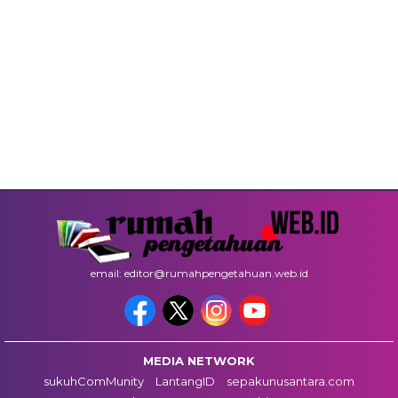
email: editor@rumahpengetahuan.web.id
MEDIA NETWORK
sukuhComMunity
LantangID
sepakunusantara.com