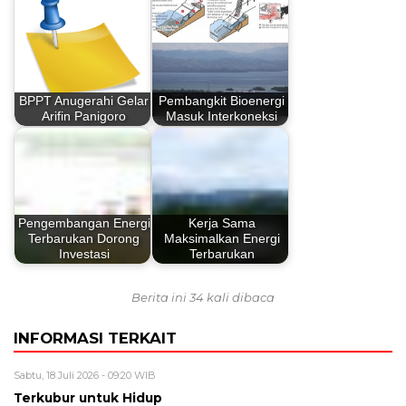
BPPT Anugerahi Gelar
Pembangkit Bioenergi
Arifin Panigoro
Masuk Interkoneksi
Pengembangan Energi
Kerja Sama
Terbarukan Dorong
Maksimalkan Energi
Investasi
Terbarukan
Berita ini 34 kali dibaca
INFORMASI TERKAIT
Sabtu, 18 Juli 2026 - 09:20 WIB
Terkubur untuk Hidup