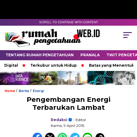
SCROLL TO CONTINUE WITH CONTENT
TENTANG RUMAH PENGETAHUAN
PRANALA
TWIT PENGET
gital
Terkubur untuk Hidup
Batas yang Menentukan Na
/
/
Home
Berita
Energi
Pengembangan Energi
Terbarukan Lambat
Redaksi
- Editor
Kamis, 9 April 2015