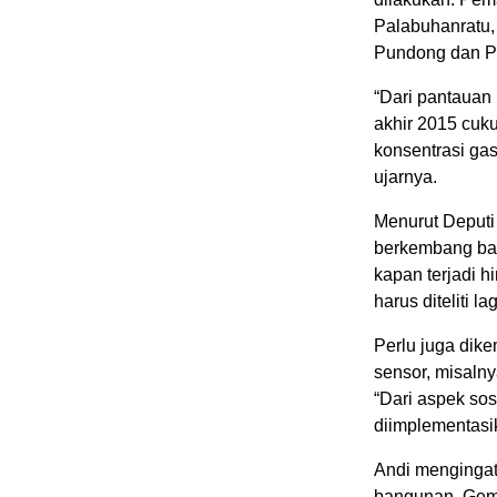
Palabuhanratu,
Pundong dan Pi
“Dari pantauan 
akhir 2015 cuk
konsentrasi ga
ujarnya.
Menurut Deputi
berkembang baik
kapan terjadi h
harus diteliti l
Perlu juga dike
sensor, misaln
“Dari aspek sos
diimplementasi
Andi mengingat
bangunan. Gemp