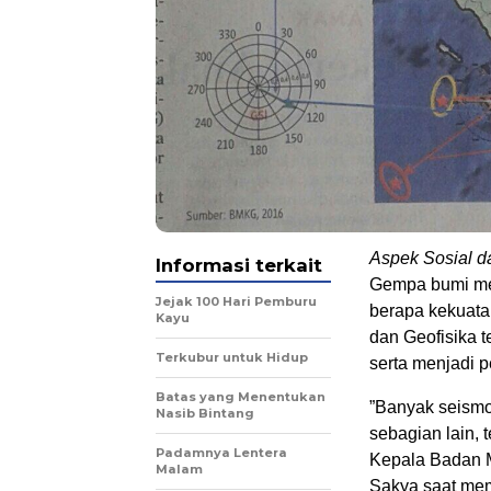
Aspek Sosial d
Informasi terkait
Gempa bumi menj
Jejak 100 Hari Pemburu
berapa kekuatan
Kayu
dan Geofisika
Terkubur untuk Hidup
serta menjadi 
Batas yang Menentukan
”Banyak seismo
Nasib Bintang
sebagian lain, 
Padamnya Lentera
Kepala Badan M
Malam
Sakya saat mem