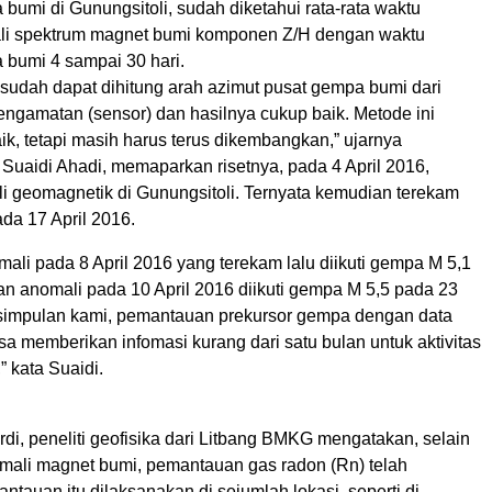
bumi di Gunungsitoli, sudah diketahui rata-rata waktu
li spektrum magnet bumi komponen Z/H dengan waktu
 bumi 4 sampai 30 hari.
 sudah dapat dihitung arah azimut pusat gempa bumi dari
engamatan (sensor) dan hasilnya cukup baik. Metode ini
k, tetapi masih harus terus dikembangkan,” ujarnya
Suaidi Ahadi, memaparkan risetnya, pada 4 April 2016,
i geomagnetik di Gunungsitoli. Ternyata kemudian terekam
da 17 April 2016.
li pada 8 April 2016 yang terekam lalu diikuti gempa M 5,1
an anomali pada 10 April 2016 diikuti gempa M 5,5 pada 23
esimpulan kami, pemantauan prekursor gempa dengan data
a memberikan infomasi kurang dari satu bulan untuk aktivitas
” kata Suaidi.
i, peneliti geofisika dari Litbang BMKG mengatakan, selain
ali magnet bumi, pemantauan gas radon (Rn) telah
ntauan itu dilaksanakan di sejumlah lokasi, seperti di