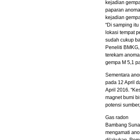
kejadian gempa 
paparan anoma
kejadian gempa
“Di samping itu
lokasi tempat p
sudah cukup bai
Peneliti BMKG, 
terekam anomal
gempa M 5,1 pa
Sementara anoma
pada 12 April d
April 2016. “K
magnet bumi bis
potensi sumber,
Gas radon
Bambang Sunard
mengamati anom
dilakukan. Pema