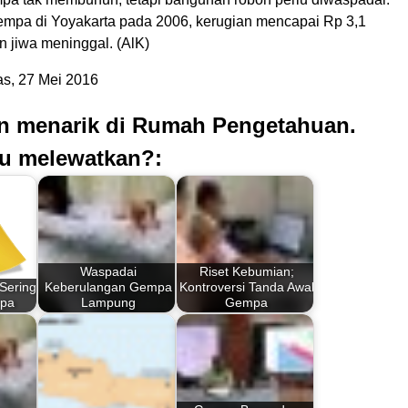
mpa di Yoyakarta pada 2006, kerugian mencapai Rp 3,1
an jiwa meninggal. (AlK)
s, 27 Mei 2016
an menarik di Rumah Pengetahuan.
u melewatkan?:
Waspadai
Riset Kebumian;
 Sering
Keberulangan Gempa
Kontroversi Tanda Awal
mpa
Lampung
Gempa