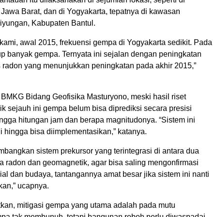
 Jawa Barat, dan di Yogyakarta, tepatnya di kawasan
yungan, Kabupaten Bantul.
kami, awal 2015, frekuensi gempa di Yogyakarta sedikit. Pada
up banyak gempa. Ternyata ini sejalan dengan peningkatan
s radon yang menunjukkan peningkatan pada akhir 2015,”
 BMKG Bidang Geofisika Masturyono, meski hasil riset
 sejauh ini gempa belum bisa diprediksi secara presisi
ingga hitungan jam dan berapa magnitudonya. “Sistem ini
agi hingga bisa diimplementasikan,” katanya.
mbangkan sistem prekursor yang terintegrasi di antara dua
ya radon dan geomagnetik, agar bisa saling mengonfirmasi
ial dan budaya, tantangannya amat besar jika sistem ini nanti
kan,” ucapnya.
kan, mitigasi gempa yang utama adalah pada mutu
a tak membunuh, tetapi bangunan roboh perlu diwaspadai.