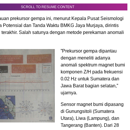
SCROLL TO RESUME CONTENT
uan prekursor gempa ini, menurut Kepala Pusat Seismologi
ka Potensial dan Tanda Waktu BMKG Jaya Murjaya, dirintis
un terakhir. Salah satunya dengan metode perekaman anomali
”Prekursor gempa dipantau
dengan meneliti adanya
anomali spektrum magnet bumi
komponen Z/H pada frekuensi
0.02 Hz untuk Sumatera dan
Jawa Barat bagian selatan,”
ujarnya.
Sensor magnet bumi dipasang
di Gunungsitoli (Sumatera
Utara), Liwa (Lampung), dan
Tangerang (Banten). Dari 28