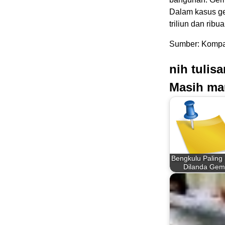
Dalam kasus ge
triliun dan ribu
Sumber: Kompa
nih tulis
Masih ma
Bengkulu Paling
Dilanda Ge