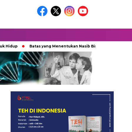
Batas yang Menentukan Nasib Bintang
Ketika Kekacaua