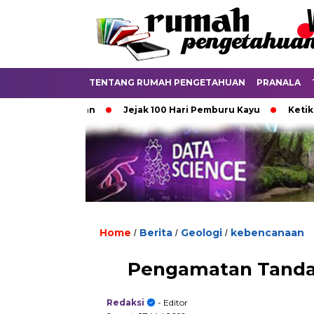
TENTANG RUMAH PENGETAHUAN
PRANALA
ya Aturan
Jejak 100 Hari Pemburu Kayu
Ketika Ijazah An
Home
Berita
Geologi
kebencanaan
/
/
/
Pengamatan Tanda
Redaksi
- Editor