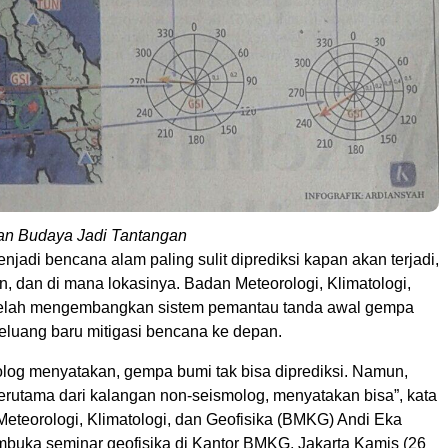
an Budaya Jadi Tantangan
adi bencana alam paling sulit diprediksi kapan akan terjadi,
, dan di mana lokasinya. Badan Meteorologi, Klimatologi,
 telah mengembangkan sistem pemantau tanda awal gempa
peluang baru mitigasi bencana ke depan.
log menyatakan, gempa bumi tak bisa diprediksi. Namun,
terutama dari kalangan non-seismolog, menyatakan bisa”, kata
eteorologi, Klimatologi, dan Geofisika (BMKG) Andi Eka
buka seminar geofisika di Kantor BMKG, Jakarta Kamis (26