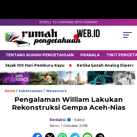
SCROLL TO CONTINUE WITH CONTENT
TENTANG RUMAH PENGETAHUAN
PRANALA
TWIT PENGET
k 100 Hari Pemburu Kayu
Ketika Ijazah Analog Diperdebatkan 
/
/
Home
kebencanaan
Wawancara
Pengalaman William Lakukan
Rekonstruksi Gempa Aceh-Nias
Redaksi
- Editor
Senin, 1 Oktober 2018