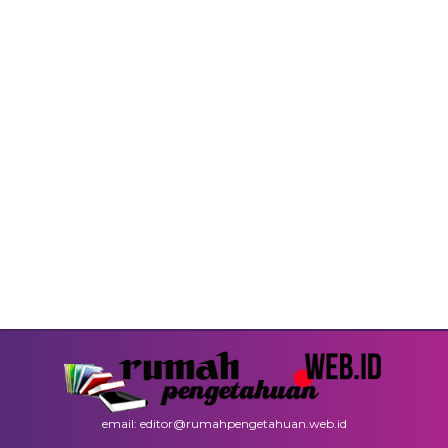
email: editor@rumahpengetahuan.web.id