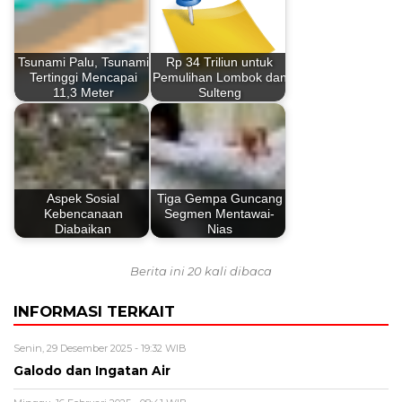
Tsunami Palu, Tsunami
Rp 34 Triliun untuk
Tertinggi Mencapai
Pemulihan Lombok dan
11,3 Meter
Sulteng
Aspek Sosial
Tiga Gempa Guncang
Kebencanaan
Segmen Mentawai-
Diabaikan
Nias
Berita ini 20 kali dibaca
INFORMASI TERKAIT
Senin, 29 Desember 2025 - 19:32 WIB
Galodo dan Ingatan Air