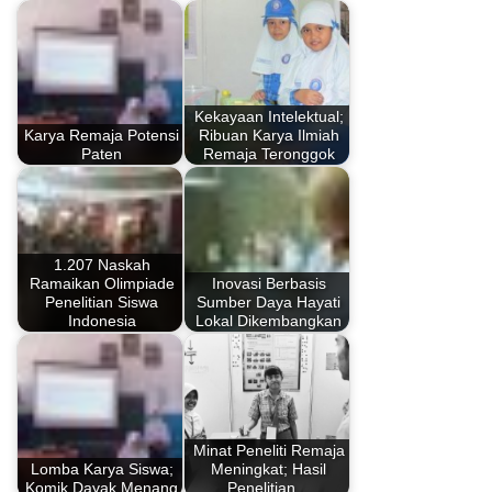
Kekayaan Intelektual;
Karya Remaja Potensi
Ribuan Karya Ilmiah
Paten
Remaja Teronggok
1.207 Naskah
Ramaikan Olimpiade
Inovasi Berbasis
Penelitian Siswa
Sumber Daya Hayati
Indonesia
Lokal Dikembangkan
Minat Peneliti Remaja
Lomba Karya Siswa;
Meningkat; Hasil
Komik Dayak Menang
Penelitian…