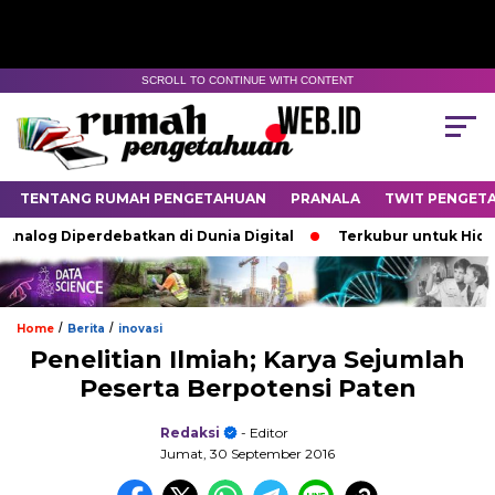
SCROLL TO CONTINUE WITH CONTENT
TENTANG RUMAH PENGETAHUAN
PRANALA
TWIT PENGET
alog Diperdebatkan di Dunia Digital
Terkubur untuk Hidup
/
/
Home
Berita
inovasi
Penelitian Ilmiah; Karya Sejumlah
Peserta Berpotensi Paten
Redaksi
- Editor
Jumat, 30 September 2016