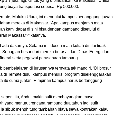
p 1,7 juta lagi. Untuk yang dipindahkan ke Makassar, Unisa
g biaya transportasi sebesar Rp 500.000.
rnate, Maluku Utara, ini menuntut kampus bertanggung jawab
liahan mereka di Makassar. “Apa kampus menjamin mata
ah kami dapat di sini bisa dengan gampang disetujui di
teran Makassar?” katanya.
ada dasarnya. Selama ini, dosen mata kuliah dinilai tidak
k. Sebagian besar dari mereka berasal dari Dinas Energi dan
neral serta pegawai perusahaan tambang.
 pembelajaran di jurusannya ternyata tak mandiri. “Di brosur
ma di Ternate dulu, kampus menulis, program diselenggarakan
ata itu cuma jualan. Pimpinan kampus harus bertanggung
.
 seperti itu, Abdul makin sulit membayangkan masa
ah yang menurut rencana rampung dua tahun lagi sulit
h ia sibuk menghitung tambahan biaya sewa kontrakan kalau