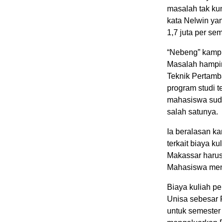
masalah tak kun
kata Nelwin ya
1,7 juta per sem
“Nebeng” kampu
Masalah hampir
Teknik Pertam
program studi t
mahasiswa sudah
salah satunya.
Ia beralasan k
terkait biaya k
Makassar harus 
Mahasiswa menja
Biaya kuliah p
Unisa sebesar 
untuk semester 