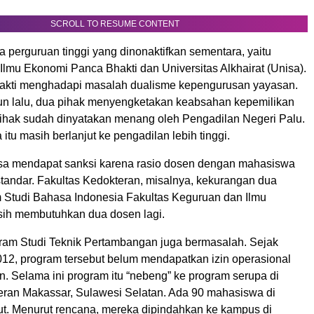
SCROLL TO RESUME CONTENT
a perguruan tinggi yang dinonaktifkan sementara, yaitu
Ilmu Ekonomi Panca Bhakti dan Universitas Alkhairat (Unisa).
akti menghadapi masalah dualisme kepengurusan yayasan.
hun lalu, dua pihak menyengketakan keabsahan kepemilikan
ihak sudah dinyatakan menang oleh Pengadilan Negeri Palu.
itu masih berlanjut ke pengadilan lebih tinggi.
sa mendapat sanksi karena rasio dosen dengan mahasiswa
tandar. Fakultas Kedokteran, misalnya, kekurangan dua
 Studi Bahasa Indonesia Fakultas Keguruan dan Ilmu
ih membutuhkan dua dosen lagi.
ogram Studi Teknik Pertambangan juga bermasalah. Sejak
012, program tersebut belum mendapatkan izin operasional
n. Selama ini program itu “nebeng” ke program serupa di
teran Makassar, Sulawesi Selatan. Ada 90 mahasiswa di
ut. Menurut rencana, mereka dipindahkan ke kampus di