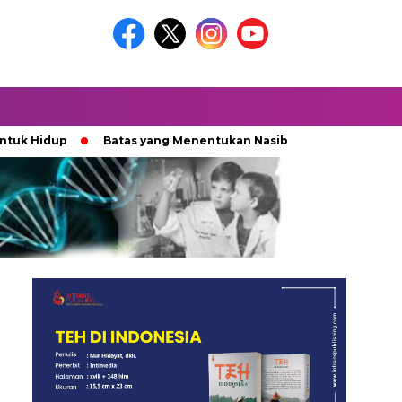
up
Batas yang Menentukan Nasib Bintang
Ketika Keka