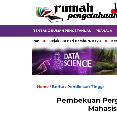
TENTANG RUMAH PENGETAHUAN
PRANALA
Punya Aturan
Jejak 100 Hari Pemburu Kayu
Ketika Ijaza
Home
Berita
Pendidikan Tinggi
/
/
Pembekuan Perg
Mahasis