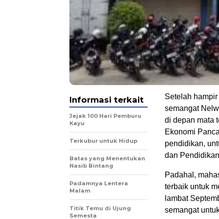
Setelah hampir
Informasi terkait
semangat Nelwin
Jejak 100 Hari Pemburu
di depan mata 
Kayu
Ekonomi Panca 
Terkubur untuk Hidup
pendidikan, unt
dan Pendidikan
Batas yang Menentukan
Nasib Bintang
Padahal, maha
Padamnya Lentera
terbaik untuk m
Malam
lambat Septemb
Titik Temu di Ujung
semangat untuk 
Semesta