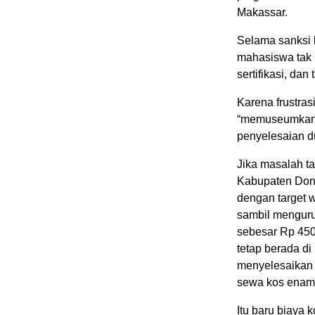
Makassar.
Selama sanksi 
mahasiswa tak 
sertifikasi, da
Karena frustra
“memuseumkan” 
penyelesaian d
Jika masalah ta
Kabupaten Dong
dengan target 
sambil menguru
sebesar Rp 450.
tetap berada d
menyelesaikan m
sewa kos enam
Itu baru biaya 