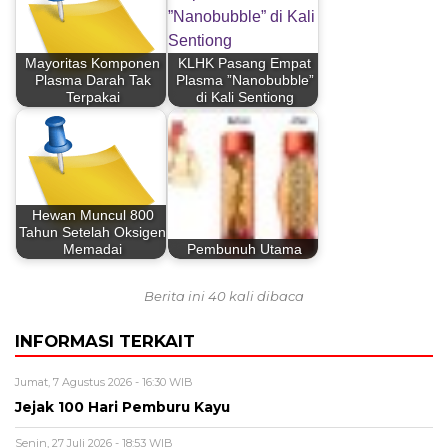
Mayoritas Komponen
KLHK Pasang Empat
Plasma Darah Tak
Plasma ”Nanobubble”
Terpakai
di Kali Sentiong
Hewan Muncul 800
Tahun Setelah Oksigen
Memadai
Pembunuh Utama
Berita ini 40 kali dibaca
INFORMASI TERKAIT
Jumat, 7 Agustus 2026 - 16:30 WIB
Jejak 100 Hari Pemburu Kayu
Senin, 27 Juli 2026 - 18:53 WIB