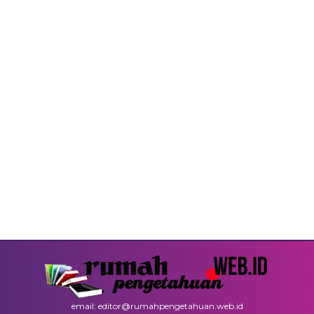
email: editor@rumahpengetahuan.web.id